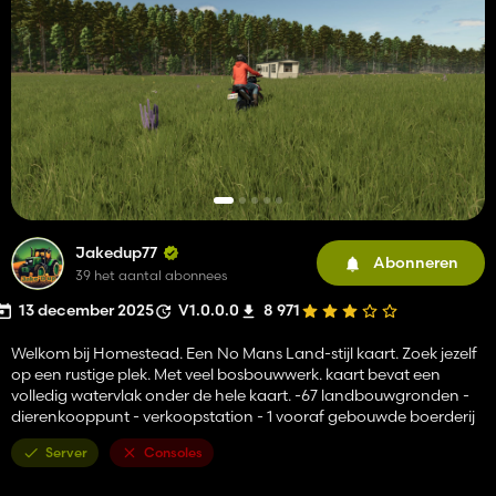
Jakedup77
Abonneren
39 het aantal abonnees
13 december 2025
V1.0.0.0
8 971
Welkom bij Homestead. Een No Mans Land-stijl kaart. Zoek jezelf
op een rustige plek. Met veel bosbouwwerk. kaart bevat een
volledig watervlak onder de hele kaart. -67 landbouwgronden -
dierenkooppunt - verkoopstation - 1 vooraf gebouwde boerderij
Server
Consoles