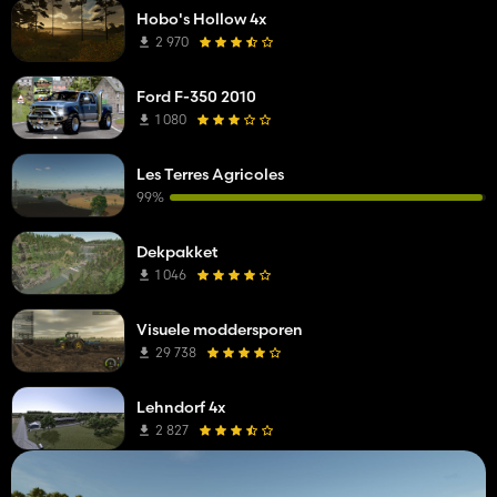
Hobo's Hollow 4x
2 970
Ford F-350 2010
1 080
Les Terres Agricoles
99%
Dekpakket
1 046
Visuele moddersporen
29 738
Lehndorf 4x
2 827