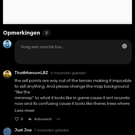
Opmerkingen
2
ThatMaroonLBZ
6 maanden geleden
the sell points are way out of the terrain making it imposible
to sell anything. And please change the map background
"like the
minimap" to what it looks like in game cause it isnt acurate
now and its confusing cause it looks like theres trees where
theres open meadows. please fix these soon cause i like this
Lees meer
map in general
0
Antwoord
Just Joe
7 maanden geleden