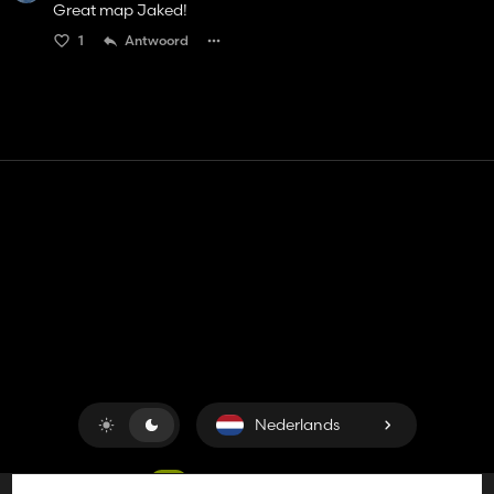
Great map Jaked!
1
Antwoord
Contact
Hulp
Servicevoorwaarden
Privacybeleid
Beheer cookies
Nederlands