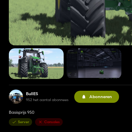
BullES
Abonneren
952 het aantal abonnees
Basisprijs 950
Server
Consoles