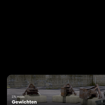
274 mods
Gewichten