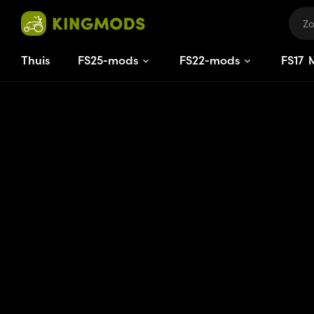
Thuis
FS25-mods
FS22-mods
FS
17