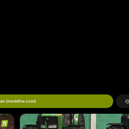
den
(modsfire.com)