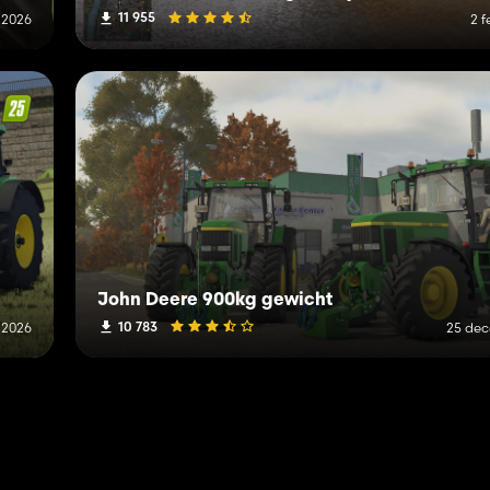
11 955
l 2026
2 f
John Deere 900kg gewicht
10 783
 2026
25 de