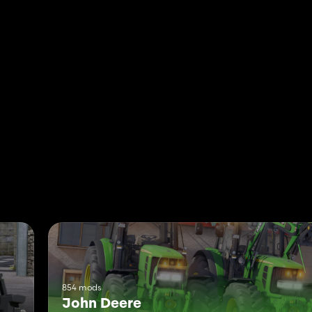
854 mods
John Deere