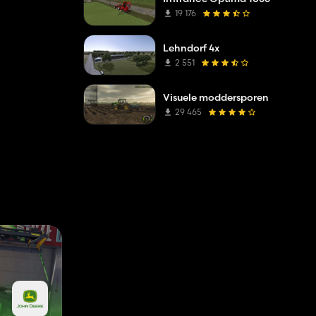
19 176
Lehndorf 4x
2 551
Visuele moddersporen
29 465