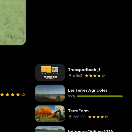
Transportbedrijf
6 863
Les Terres Agricoles
99%
TerraFarm
268 108
Irrifrance Optima 1036