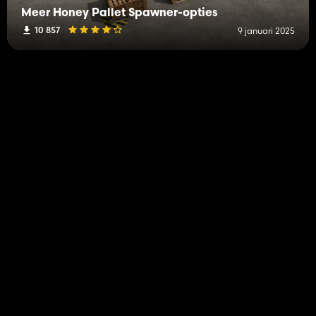
Meer Honey Pallet Spawner-opties
10 857
9 januari 2025