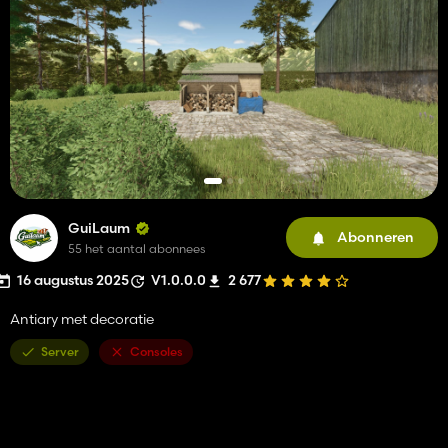
GuiLaum
Abonneren
55 het aantal abonnees
16 augustus 2025
V1.0.0.0
2 677
Antiary met decoratie
Server
Consoles