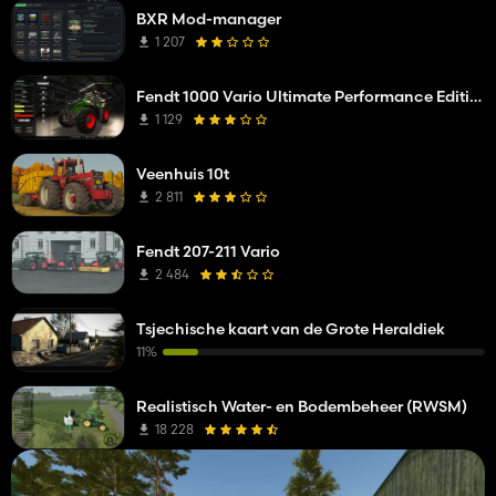
BXR Mod-manager
1 207
Fendt 1000 Vario Ultimate Performance Edition
1 129
Veenhuis 10t
2 811
Fendt 207-211 Vario
2 484
Tsjechische kaart van de Grote Heraldiek
11%
Realistisch Water- en Bodembeheer (RWSM)
18 228