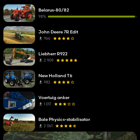
Belarus-80/82
98%
John Deere 7R Edit
966
Liebherr R922
2 909
New Holland T6
982
Voertuig anker
1 017
Bale Physics-stabilisator
2 061