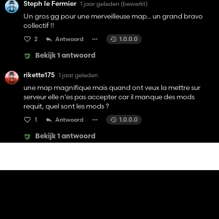
Steph le Fermier
1 jaar geleden
(bewerkt)
Un gros gg pour une merveilleuse map... un grand bravo
collectif !!
2
Antwoord
1.0.0.0
Bekijk 1 antwoord
rikette175
1 jaar geleden
une map magnifique mais quand ont veux la mettre sur
serveur elle n'es pas accepter car il manque des mods
requit, quel sont les mods ?
1
Antwoord
1.0.0.0
Bekijk 1 antwoord
droliste87
1 jaar geleden
une trés belle maps merci à toi et à ton équipe
1
Antwoord
1.0.0.0
Bekijk 1 antwoord
Creusois23
1 jaar geleden