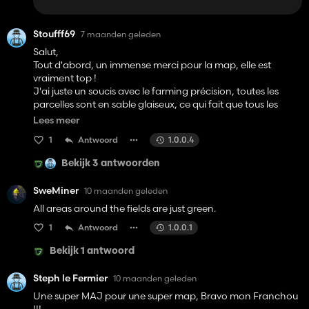
Stoufff69
7 maanden geleden
Salut,
Tout d'abord, un immense merci pour la map, elle est
vraiment top !
J'ai juste un soucis avec le farming précision, toutes les
parcelles sont en sable glaiseux, ce qui fait que tous les
rendements estimés sont bloqué à 80%, la map est-elle
Lees meer
développée pour prendre en charge le faming précision ?
1
Antwoord
1.0.0.4
Est-il possible de faire une MAJ dans le cas contraire ?
Sinon, pourrais-tu m'indiquer comment remédier à ce
Bekijk 3 antwoorden
problème, j'aimerai beaucoup pouvoir utiliser le précision
sur cette map, sans être obligé de tout recommencer, j'ai
SweMiner
10 maanden geleden
mis 10h pour refaire toute la ferme principale !
All areas around the fields are just green.
Merci par avance de ton retour, et encore félicitation pour
cette map, elle mérite bien 5 étoiles.
1
Antwoord
1.0.0.1
Bekijk 1 antwoord
Steph le Fermier
10 maanden geleden
Une super MAJ pour une super map, Bravo mon Franchou