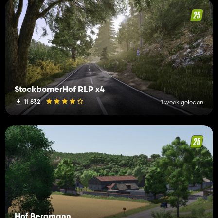
StockbornerHof RLP x4
11 832
1 week geleden
Hof Bergmann