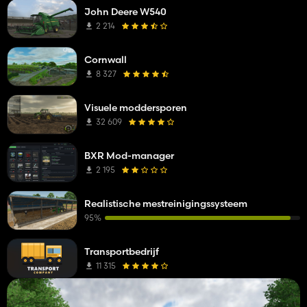
John Deere W540
2 214
Cornwall
8 327
Visuele moddersporen
32 609
BXR Mod-manager
2 195
Realistische mestreinigingssysteem
95%
Transportbedrijf
11 315