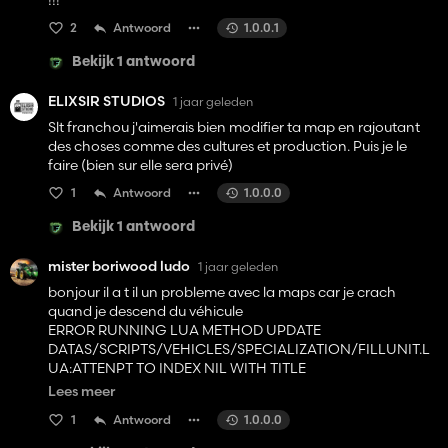
!!!
2
Antwoord
1.0.0.1
Bekijk 1 antwoord
ELIXSIR STUDIOS
1 jaar geleden
Slt franchou j'aimerais bien modifier ta map en rajoutant
des choses comme des cultures et production. Puis je le
faire (bien sur elle sera privé)
1
Antwoord
1.0.0.0
Bekijk 1 antwoord
mister boriwood ludo
1 jaar geleden
bonjour il a t il un probleme avec la maps car je crach
quand je descend du véhicule
ERROR RUNNING LUA METHOD UPDATE
DATAS/SCRIPTS/VEHICLES/SPECIALIZATION/FILLUNIT.L
UA:ATTENPT TO INDEX NIL WITH TITLE
quelqu un saurais m aider
Lees meer
merci
1
Antwoord
1.0.0.0