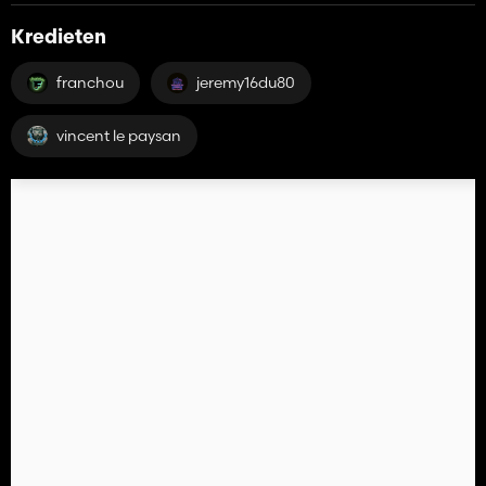
Kredieten
franchou
jeremy16du80
vincent le paysan