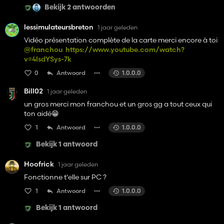
Bekijk 2 antwoorden
lessimulateursbreton
1 jaar geleden
Vidéo présentation complète de la carte merci encore à toi
@franchou
https://www.youtube.com/watch?
v=4lsdYSys-7k
0
Antwoord
1.0.0.0
Bill02
1 jaar geleden
un gros merci mon franchou et un gros gg a tout ceux qui
ton aidé😁
1
Antwoord
1.0.0.0
Bekijk 1 antwoord
Hoofrick
1 jaar geleden
Fonctionne t'elle sur PC ?
1
Antwoord
1.0.0.0
Bekijk 1 antwoord