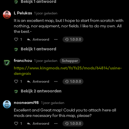
Bekijk 1 antwoord
L Pelukas
1 jaar geleden
It is an excellent map, but I hope to start from scratch with
nothing, nor equipment, nor fields. I like to do my own. All
the best.-
1
Antwoord
1.0.0.0
Bekijk 1 antwoord
franchou
1 jaar geleden
Schepper
https://www.kingmods.net/fr/fs25/mods/64814/usine-
dengrais
1
Antwoord
1.0.0.0
Bekijk 2 antwoorden
nooneami98
1 jaar geleden
Excellent and Great map! Could you to attach here all
mods are necessary for this map, please?
1
Antwoord
1.0.0.0