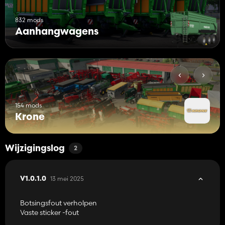
832 mods
Aanhangwagens
154 mods
Krone
Wijzigingslog
2
13 mei 2025
V1.0.1.0
Botsingsfout verholpen
Vaste sticker -fout