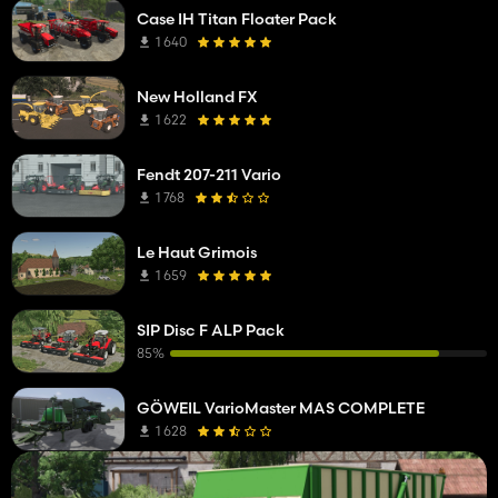
Case IH Titan Floater Pack
1 640
New Holland FX
1 622
Fendt 207-211 Vario
1 768
Le Haut Grimois
1 659
SIP Disc F ALP Pack
85%
GÖWEIL VarioMaster MAS COMPLETE
1 628