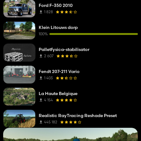
Ford F-350 2010
1 828
Klein Litouws dorp
100%
Palletfysica-stabilisator
2 607
Fendt 207-211 Vario
1 403
La Haute Belgique
4 154
Realistic RayTracing Reshade Preset
445 182