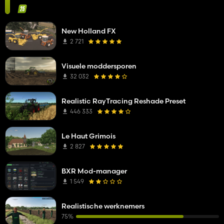
New Holland FX
2 721
Visuele moddersporen
32 032
Realistic RayTracing Reshade Preset
446 333
Le Haut Grimois
2 827
BXR Mod-manager
1 549
Realistische werknemers
75%