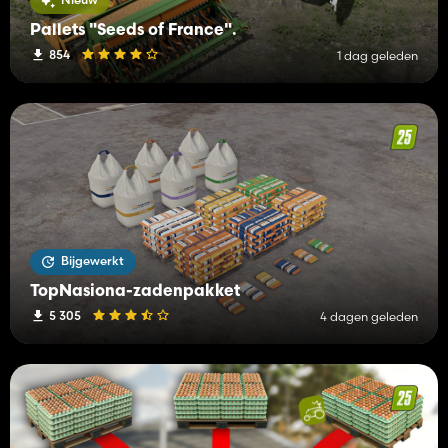
Pallets "Seeds of France".
854
1 dag geleden
Bijgewerkt
TopNasiona-zadenpakket
5 305
4 dagen geleden