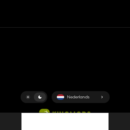
Contact
Hulp
Servicevoorwaarden
Privacybeleid
Beheer cookies
Nederlands
Copyright © 2018-2026
King UP SAS
. Alle rechten