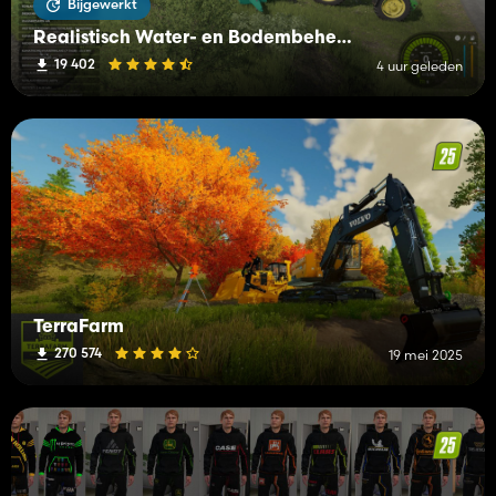
Bijgewerkt
Realistisch Water- en Bodembeheer (RWSM)
19 402
4 uur geleden
TerraFarm
270 574
19 mei 2025