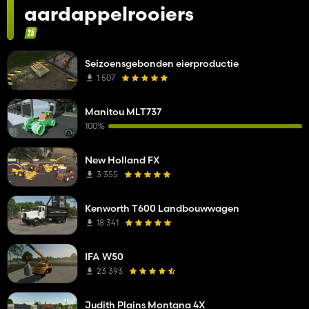
aardappelrooiers
Seizoensgebonden eierproductie
1 507
Manitou MLT737
100%
New Holland FX
3 355
Kenworth T600 Landbouwwagen
18 341
IFA W50
23 393
Judith Plains Montana 4X