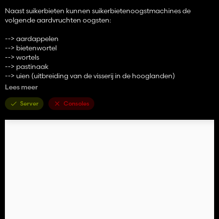
Naast suikerbieten kunnen suikerbietenoogstmachines de
volgende aardvruchten oogsten:
--> aardappelen
--> bietenwortel
--> wortels
--> pastinaak
--> uien (uitbreiding van de visserij in de hooglanden)
Lees meer
Naast aardappelen kunnen aardappelrooiers de volgende
aardvruchten oogsten:
Server
Consoles
--> suikerbieten
--> bietenwortel
--> wortels
--> pastinaak
--> uien (uitbreiding van de visserij in de hooglanden)
De ropa maus 5, de hawe kuw 2000 en de bergmann rrw 500
kunnen nu ook al deze aardvruchten overbelasten.
Er zijn geen bewerkte mod-voertuigen nodig! Werkt met alle
standaardvoertuigen! Mods zouden ook moeten werken zolang