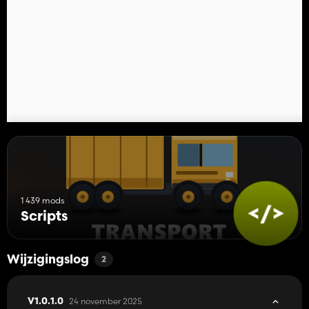
ze zijn gemaakt volgens de reuzenstandaard en niet in hun eigen
winkelcategorie staan!
1 439 mods
Scripts
Wijzigingslog
2
24 november 2025
V1.0.1.0