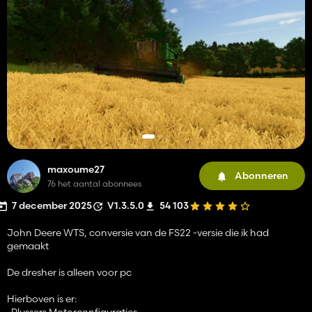
maxoume27
Abonneren
76 het aantal abonnees
7 december 2025
V1.3.5.0
54 103
John Deere WTS, conversie van de FS22 -versie die ik had
gemaakt
De dresher is alleen voor pc
Hierboven is er:
-Plussers Motorconfiguraties