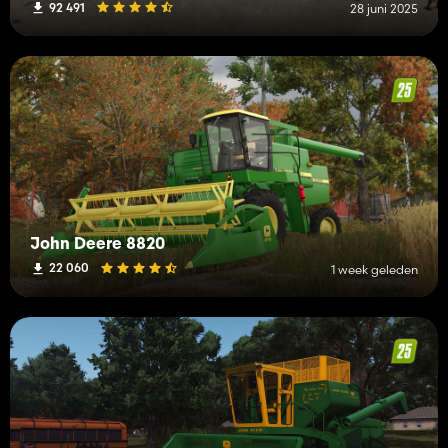
92 491
28 juni 2025
John Deere 8820
22 060
1 week geleden