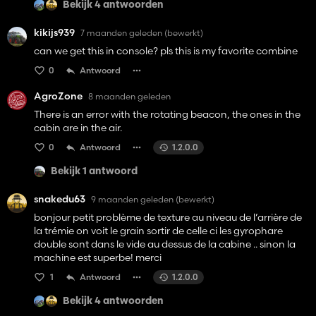
Bekijk 4 antwoorden
kikijs939
7 maanden geleden
(bewerkt)
can we get this in console? pls this is my favorite combine
0
Antwoord
AgroZone
8 maanden geleden
There is an error with the rotating beacon, the ones in the
cabin are in the air.
0
Antwoord
1.2.0.0
Bekijk 1 antwoord
snakedu63
9 maanden geleden
(bewerkt)
bonjour petit problème de texture au niveau de l’arrière de
la trémie on voit le grain sortir de celle ci les gyrophare
double sont dans le vide au dessus de la cabine .. sinon la
machine est superbe! merci
1
Antwoord
1.2.0.0
Bekijk 4 antwoorden