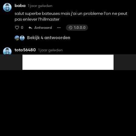
baba
1 jaar geleden
salut superbe bateuses mais j'ai un probleme l'on ne peut
pas enlever l'hillmaster
0
Antwoord
1.0.0.0
Bekijk 4 antwoorden
toto56480
1 jaar geleden
salut propre est ce que tu as pour projet de faire une 2264
1
Antwoord
1.0.0.0
Bekijk 1 antwoord
TheoFombonne
1 jaar geleden
super boulot !! que du plaisir
1
Antwoord
1.0.0.0
Bekijk 1 antwoord
underground4638
1 jaar geleden
Руки автору цілую за цей мод)