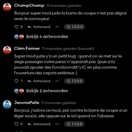
ChampChamp
11 maanden geleden
Bonjour super mod juste la barre de coupe n'est pas aligné
avec le convoyeur
0
Antwoord
1.2.0.0
Bekijk 4 antwoorden
Clém Farmer
11 maanden geleden
(bewerkt)
Super mod juste y'a un petit bug : quand on se met sur le
siege passager notre perso n'apparait pas .(puis si tu
pouvait ajouter des fonctionnalit"s IC en plus comme
l'ouverture des capots extérieur :)
1
Antwoord
1.1.0.0
Bekijk 2 antwoorden
JeromePelle
11 maanden geleden
Bonjour, j’adore ce mod, par contre la barre de coupe a un
léger soucis, elle appuie sur le sol quand on l’abaisse
0
Antwoord
1.1.0.0