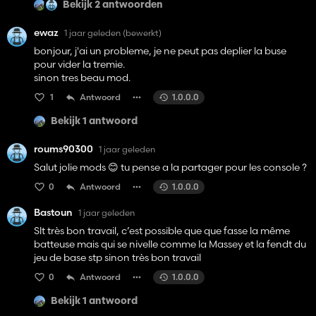
Bekijk 2 antwoorden
ewaz
1 jaar geleden
(bewerkt)
bonjour, j'ai un probleme, je ne peut pas deplier la buse
pour vider la tremie.
sinon tres beau mod.
1
Antwoord
1.0.0.0
Bekijk 1 antwoord
roums90300
1 jaar geleden
Salut jolie mods 😊 tu pense a la partager pour les console ?
0
Antwoord
1.0.0.0
Bastoun
1 jaar geleden
Slt très bon travail, c’est possible que que fasse la même
batteuse mais qui se nivelle comme la Massey et la fendt du
jeu de base stp sinon très bon travail
0
Antwoord
1.0.0.0
Bekijk 1 antwoord