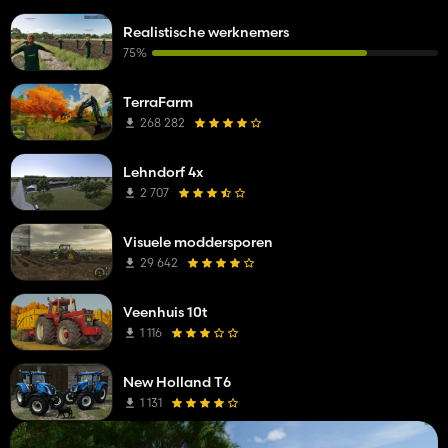
Realistische werknemers
75%
TerraFarm
268 282
Lehndorf 4x
2 707
Visuele moddersporen
29 642
Veenhuis 10t
1 116
New Holland T6
1 131