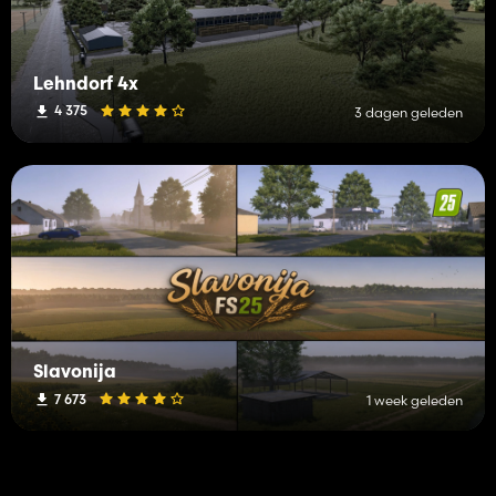
Lehndorf 4x
4 375
3 dagen geleden
Slavonija
7 673
1 week geleden