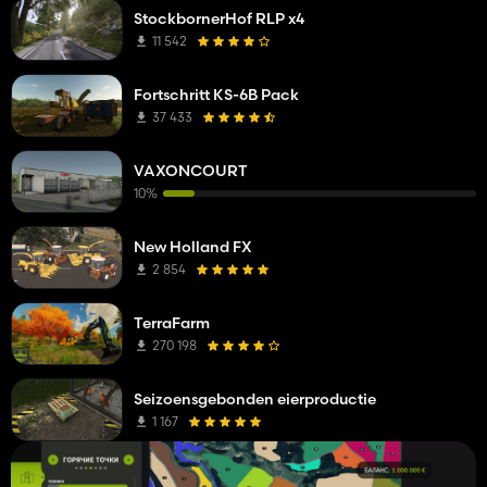
StockbornerHof RLP x4
11 542
Fortschritt KS-6B Pack
37 433
VAXONCOURT
10%
New Holland FX
2 854
TerraFarm
270 198
Seizoensgebonden eierproductie
1 167