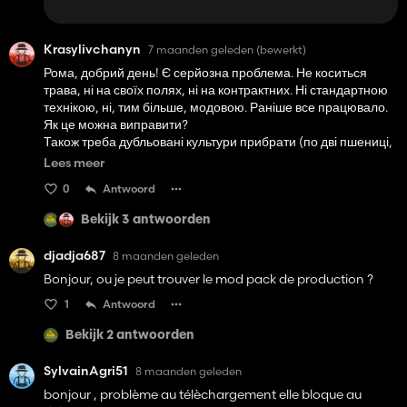
Krasylivchanyn
7 maanden geleden
(bewerkt)
Рома, добрий день! Є серйозна проблема. Не коситься
трава, ні на своїх полях, ні на контрактних. Ні стандартною
технікою, ні, тим більше, модовою. Раніше все працювало.
Як це можна виправити?
Також треба дубльовані культури прибрати (по дві пшениці,
ячменя, каноли, сої і т.д.). Через це машини, запущені
Lees meer
Автодрайвом, не розвантажуються.
0
Antwoord
Bekijk 3 antwoorden
djadja687
8 maanden geleden
Bonjour, ou je peut trouver le mod pack de production ?
1
Antwoord
Bekijk 2 antwoorden
SylvainAgri51
8 maanden geleden
bonjour , problème au télèchargement elle bloque au