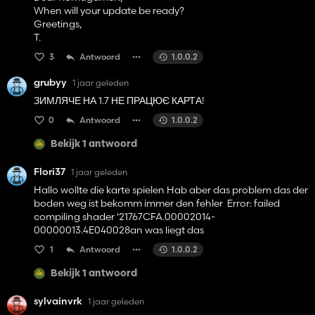
When will your update be ready?
Greetings,
T.
3
Antwoord
1.0.0.2
grubyy
1 jaar geleden
ЗИМЛЯЧЕ НА 1.7 НЕ ПРАЦЮЄ КАРТА!
0
Antwoord
1.0.0.2
Bekijk 1 antwoord
Flori37
1 jaar geleden
Hallo wollte die karte spielen Hab aber das problem das der
boden weg ist bekomm immer den fehler Error: failed
compiling shader '21767CFA.00002014-
00000013.4E040028an was liegt das
1
Antwoord
1.0.0.2
Bekijk 1 antwoord
sylvainvrk
1 jaar geleden