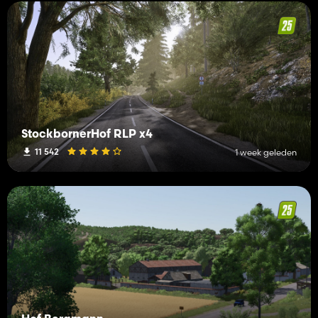
StockbornerHof RLP x4
11 542
1 week geleden