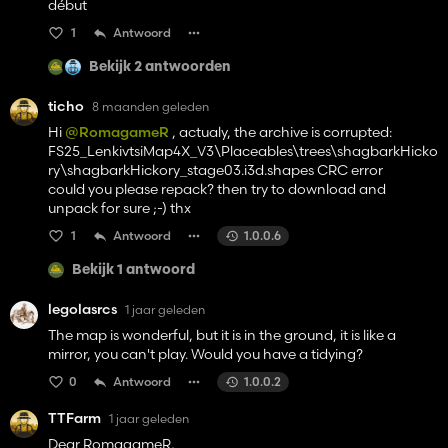
début
1
Antwoord
Bekijk 2 antwoorden
ticho
8 maanden geleden
Hi
@RomagameR
, actualy, the archive is corrupted:
FS25_LenkivtsiMap4X_V3\Placeables\trees\shagbarkHicko
ry\shagbarkHickory_stage03.i3d.shapes CRC error
could you please repack? then try to download and
unpack for sure ;-) thx
1
Antwoord
1.0.0.6
Bekijk 1 antwoord
legolasrcs
1 jaar geleden
The map is wonderful, but it is in the ground, it is like a
mirror, you can't play. Would you have a tidying?
0
Antwoord
1.0.0.2
TTFarm
1 jaar geleden
Dear RomagameR,