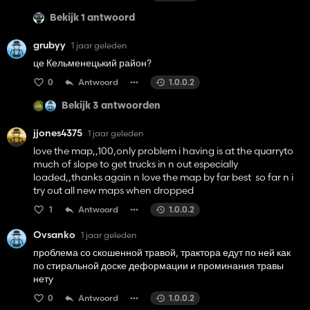
Bekijk 1 antwoord
grubyy
1 jaar geleden
це Кельменецький район?
0
Antwoord
1.0.0.2
Bekijk 3 antwoorden
jjones4375
1 jaar geleden
love the map,,100,only problem i having is at the quarryto
much of slope to get trucks in n out especially
loaded,,thanks again n love the map by far best so far n i
try out all new maps when dropped
1
Antwoord
1.0.0.2
Ovsanko
1 jaar geleden
проблема со скошенной травой, трактора едут по ней как
по стиральной доске деформации и проминания травы
нету
0
Antwoord
1.0.0.2