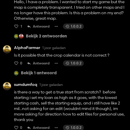
Hello, I have a problem. I wanted to start my game but the
map is completely transparent. I tried on other maps and I
no longer have this problem. Is this a problem on my end?
Otherwise, great map.
1
Antwoord
1.0.0.2
Bekijk 2 antwoorden
AlphaFarmer
1 jaar geleden
Is it possible that the crop calendar is not correct ?
0
Antwoord
1.0.0.2
Bekijk 1 antwoord
sumdumfoq
1 jaar geleden
is there a way to get a true start from scratch? before
starting i set my loan as high as it goes, with the lowest
starting cash, sell the starting equip, and i still have like 2
mil...not asking for an edit (wouldnt mind it though), im
more asking for direction how to edit files for personal use,
thank you
0
Antwoord
1.0.0.2