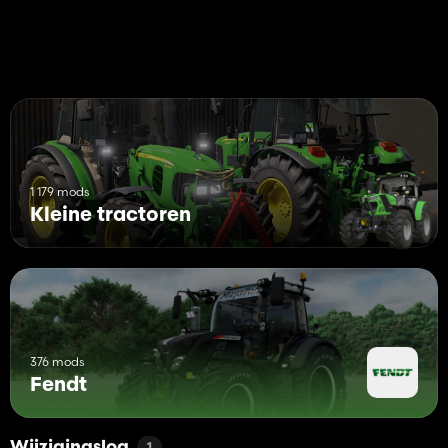
1 179 mods
Kleine tractoren
376 mods
Fendt
1