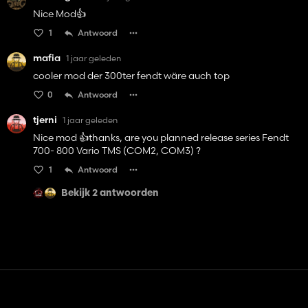
Nice Mod👍️
1
Antwoord
mafia
1 jaar geleden
cooler mod der 300ter fendt wäre auch top
0
Antwoord
tjerni
1 jaar geleden
Nice mod 👍️thanks, are you planned release series Fendt
700- 800 Vario TMS (COM2, COM3) ?
1
Antwoord
Bekijk 2 antwoorden