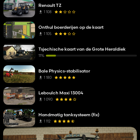
Renault TZ
1 108
Onthul boerderijen op de kaart
1 105
Tsjechische kaart van de Grote Heraldiek
11%
Bale Physics-stabilisator
1 180
Leboulch Maxi 13004
1 090
Handmatig tanksysteem (fix)
1 112