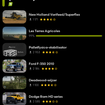
New Holland Varifeed/Superflex
1 171
Les Terres Agricoles
99%
Palletfysica-stabilisator
2 953
Ford F-350 2010
2 184
Deadwood-wijzer
1 100
Dodge Ram HD series
2 585