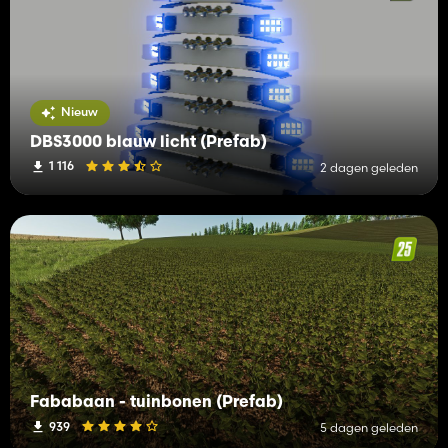
Nieuw
DBS3000 blauw licht (Prefab)
1 116
2 dagen geleden
Fababaan - tuinbonen (Prefab)
939
5 dagen geleden