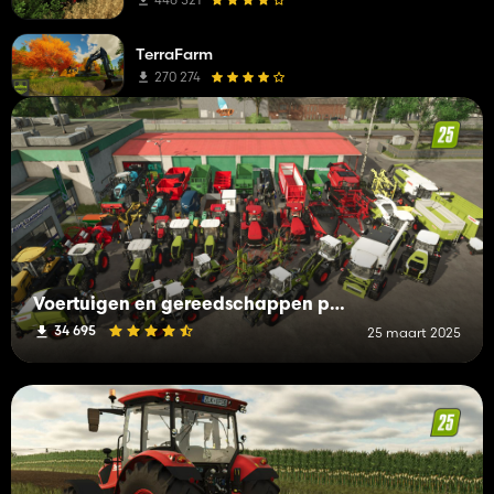
TerraFarm
270 274
Voertuigen en gereedschappen pakken A-C in
34 695
25 maart 2025