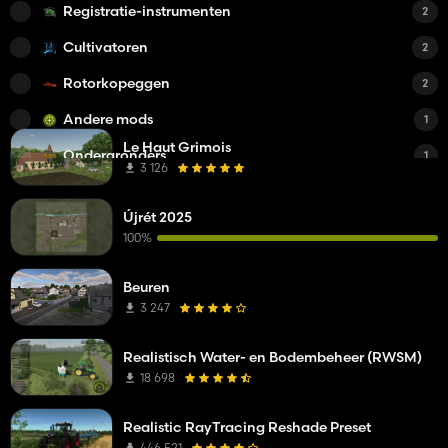
Registratie-instrumenten
2
Cultivatoren
2
Rotorkopeggen
2
Andere mods
1
Le Haut Grimois
Ondergronders
1
3 126
Újrét 2025
100%
Beuren
3 247
Realistisch Water- en Bodembeheer (RWSM)
18 698
Realistic RayTracing Reshade Preset
446 521