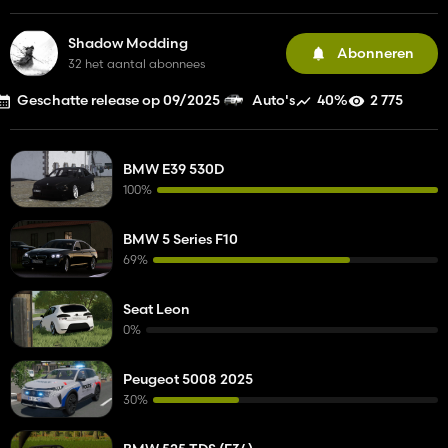
Shadow Modding
Abonneren
32 het aantal abonnees
Geschatte release op 09/2025
40%
2 775
Auto's
BMW E39 530D
100%
BMW 5 Series F10
69%
Seat Leon
0%
Peugeot 5008 2025
30%