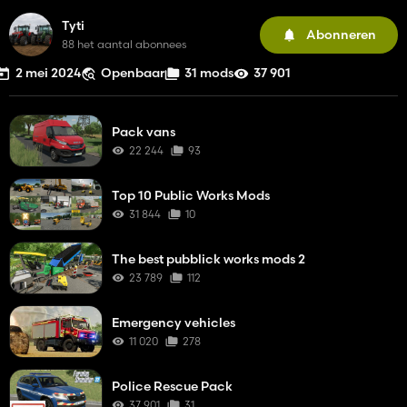
Tyti
Abonneren
88 het aantal abonnees
2 mei 2024
Openbaar
31 mods
37 901
Pack vans
22 244
93
Top 10 Public Works Mods
31 844
10
The best pubblick works mods 2
23 789
112
Emergency vehicles
11 020
278
Police Rescue Pack
37 901
31