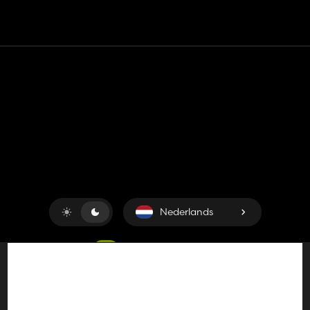
Contact
Hulp
Servicevoorwaarden
Privacybeleid
Beheer cookies
Nederlands
Copyright © 2018-2026
King UP SAS
. Alle rechten
voorbehouden.