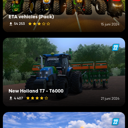
ETA vehicles (Pack)
54 253
15 juni 2024
New Holland T7 - T6000
4 407
21 juni 2026