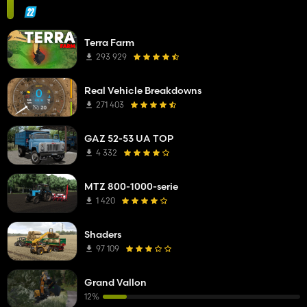
Terra Farm
293 929
Real Vehicle Breakdowns
271 403
GAZ 52-53 UA TOP
4 332
MTZ 800-1000-serie
1 420
Shaders
97 109
Grand Vallon
12%