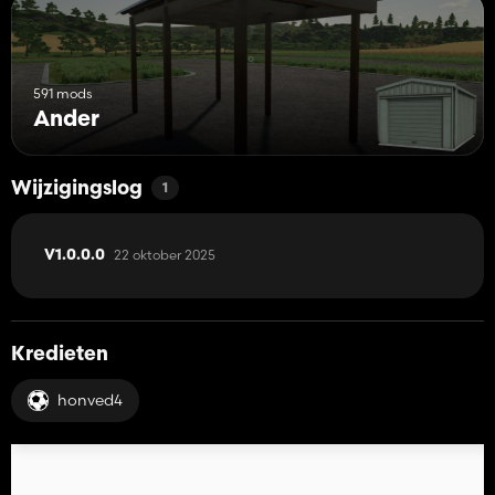
591 mods
Ander
Wijzigingslog
1
22 oktober 2025
V1.0.0.0
Kredieten
honved4