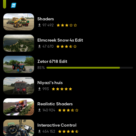
Shaders
97 492
Elmcreek Snow 4x Edit
47 670
Zetor 6718 Edit
85%
Niyazi's huis
993
Realistic Shaders
140 924
Interactive Control
454 152