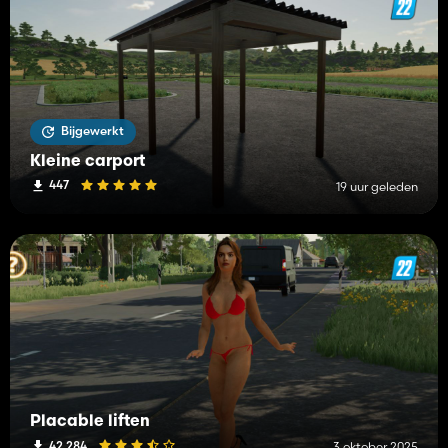
Bijgewerkt
Kleine carport
447
19 uur geleden
Placable liften
42 284
3 oktober 2025