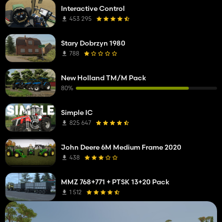
Interactive Control
453 295
Stary Dobrzyn 1980
788
New Holland TM/M Pack
80%
Simple IC
825 647
John Deere 6M Medium Frame 2020
438
MMZ 768+771 + PTSK 13+20 Pack
1 512