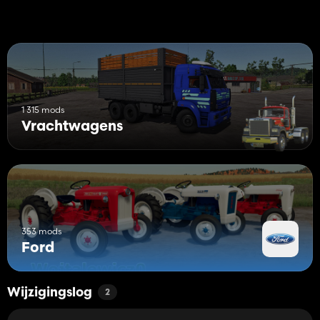
1 315 mods
Vrachtwagens
353 mods
Ford
Wijzigingslog
2