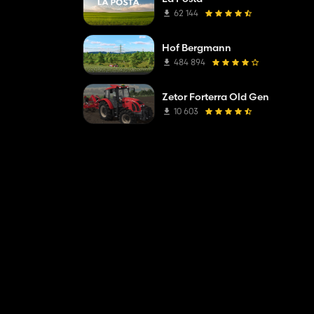
62 144
Hof Bergmann
484 894
Zetor Forterra Old Gen
10 603