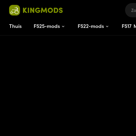
Thuis
FS25-mods
FS22-mods
FS
17