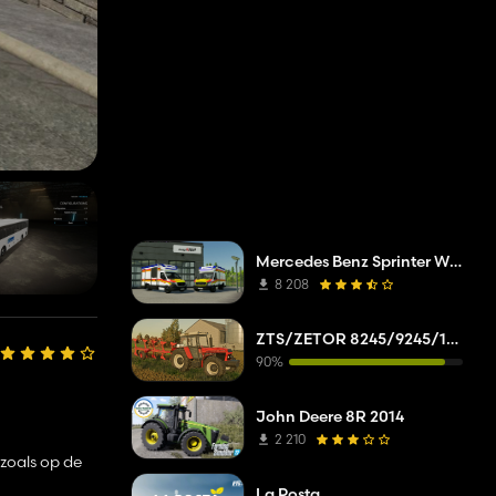
Mercedes Benz Sprinter W907 AM Tigis Europa RTW
8 208
ZTS/ZETOR 8245/9245/10245/11245/12245/14245/16245
90%
John Deere 8R 2014
2 210
 zoals op de
La Posta