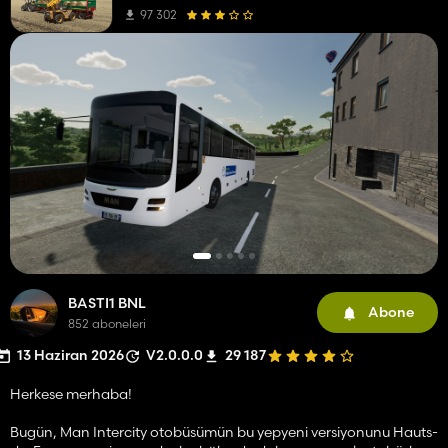
97 302
BASTI1 BNL
Abone
852 aboneleri
13 Haziran 2026
V2.0.0.0
29 187
Herkese merhaba!
Bugün, Man Intercity otobüsümün bu yepyeni versiyonunu Hauts-