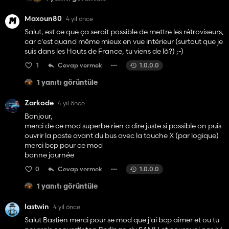
Maxoun80
4 yıl önce
Salut, est ce que ça serait possible de mettre les rétroviseurs,
car c'est quand même mieux en vue intérieur (surtout que je
suis dans les Hauts de France, tu viens de là?) ;-)
1
Cevap vermek
1.0.0.0
1 yanıtı görüntüle
Zarkode
4 yıl önce
Bonjour,
merci de ce mod superbe rien a dire juste si possible on puis
ouvrir la poste avant du bus avec la touche X (par logique)
merci bcp pour ce mod
bonne journée
0
Cevap vermek
1.0.0.0
1 yanıtı görüntüle
lastwin
4 yıl önce
Salut Bastien merci pour se mod que j'ai bcp aimer et ou tu