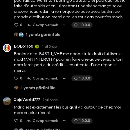
pourrais convertir ton Berlingo du SAMU et pourquoi pas lui
faire d'autre skin et en lui mettant une sirène française ou
encore nous reskin la remorque de base avec les skin de
grande distribution merci a toi en tous cas pour t'es mods
0
Cevap vermek
1.0.0.0
1 yanıtı görüntüle
BOB51160
4 yıl önce
Bonjour a toi BASTI1_VHE me donne tu le droit d'utiliser le
mod MAN INTERCITY pour en faire une autre version, ton
nom feras partie du crédit......en attente d'une réponse
merci.
0
Cevap vermek
1.0.0.0
1 yanıtı görüntüle
JejeWorld777
4 yıl önce
Mdr c'est exactement les bus qu'il y a autour de chez moi
mais en plus récent
0
Cevap vermek
1.0.0.0