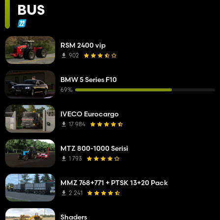
BUS
RSM 2400 vip
902
BMW 5 Series F10
69%
IVECO Eurocargo
17 984
MTZ 800-1000 Serisi
1 793
MMZ 768+771 + PTSK 13+20 Pack
2 241
Shaders