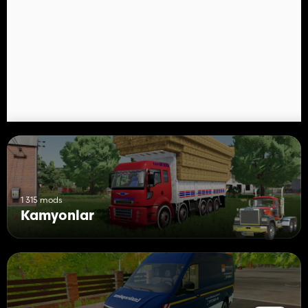
🟡 Kredi ➨ BASTI1BNL
1 315 mods
Kamyonlar