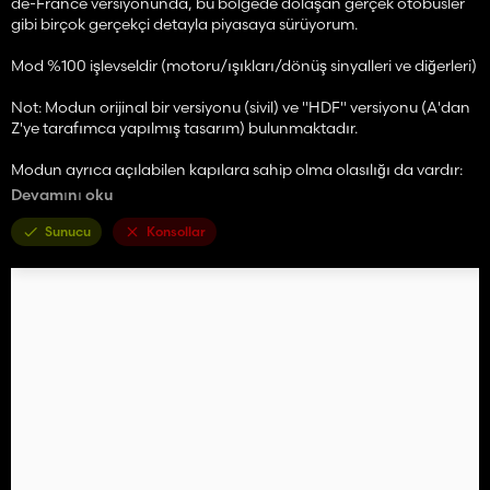
de-France versiyonunda, bu bölgede dolaşan gerçek otobüsler
gibi birçok gerçekçi detayla piyasaya sürüyorum.
Mod %100 işlevseldir (motoru/ışıkları/dönüş sinyalleri ve diğerleri)
Not: Modun orijinal bir versiyonu (sivil) ve "HDF" versiyonu (A'dan
Z'ye tarafımca yapılmış tasarım) bulunmaktadır.
Modun ayrıca açılabilen kapılara sahip olma olasılığı da vardır:
- X tuşu -> Ön kapı açma
Devamını oku
- N tuşu -> Çift merkezi kapı açma
Sunucu
Konsollar
/!\ ARAÇ KAMYON KATEGORİSİNDE VEYA MAN MARKASI
ALTINDA /!\
⛔ Her türlü yeniden dönüştürme veya yeniden yükleme yasaktır
// Modun herhangi bir şekilde değiştirilmesi, işime saygımdan
dolayı RESMİ OLARAK YASAKTIR.
🟫 >> Reklamlara
Mods.to
atlamak için "Ghostery" adlı Google
Chrome uzantısını yüklemeyi unutmayın! << 🟫
Tadını çıkarın 😉
BASTI1_BNL