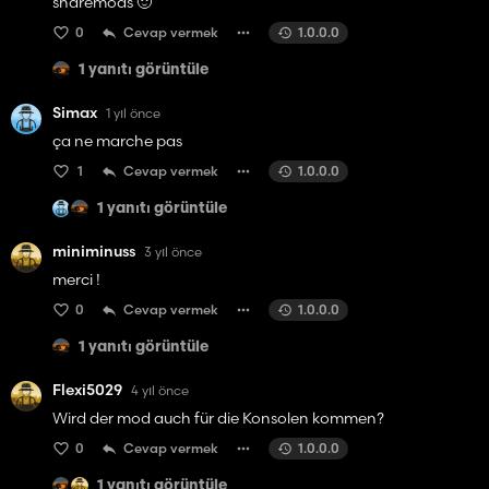
sharemods 🙂
0
Cevap vermek
1.0.0.0
1 yanıtı görüntüle
Simax
1 yıl önce
ça ne marche pas
1
Cevap vermek
1.0.0.0
1 yanıtı görüntüle
miniminuss
3 yıl önce
merci !
0
Cevap vermek
1.0.0.0
1 yanıtı görüntüle
Flexi5029
4 yıl önce
Wird der mod auch für die Konsolen kommen?
0
Cevap vermek
1.0.0.0
1 yanıtı görüntüle