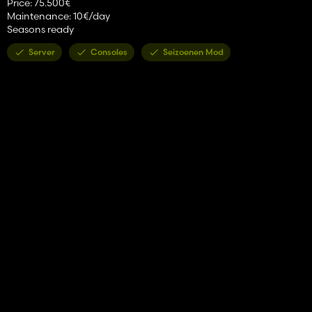
Price: 75.500€
Maintenance: 10€/day
Seasons ready
Server
Consoles
Seizoenen Mod