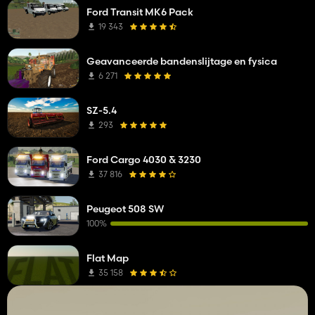
Ford Transit MK6 Pack
19 343
Geavanceerde bandenslijtage en fysica
6 271
SZ-5.4
293
Ford Cargo 4030 & 3230
37 816
Peugeot 508 SW
100%
Flat Map
35 158