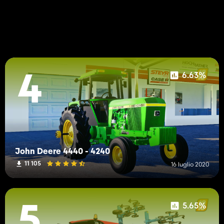
6.63%
4
John Deere 4440 - 4240
11 105
16 luglio 2020
5.65%
5