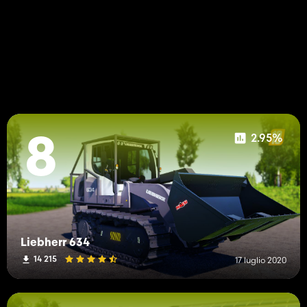
2.95%
8
Liebherr 634
14 215
17 luglio 2020