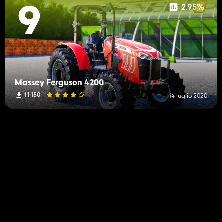
2.95%
9
Massey Ferguson 4200
11 150
14 luglio 2020