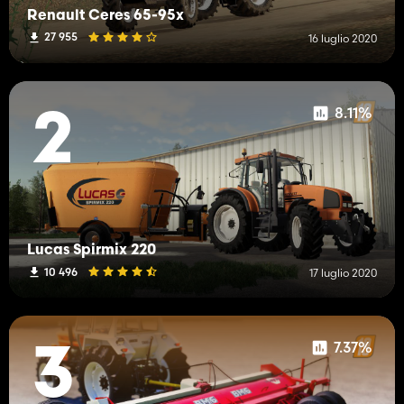
Renault Ceres 65-95x
27 955
16 luglio 2020
Hai votato per questo mod
8.11%
2
Lucas Spirmix 220
10 496
17 luglio 2020
7.37%
3