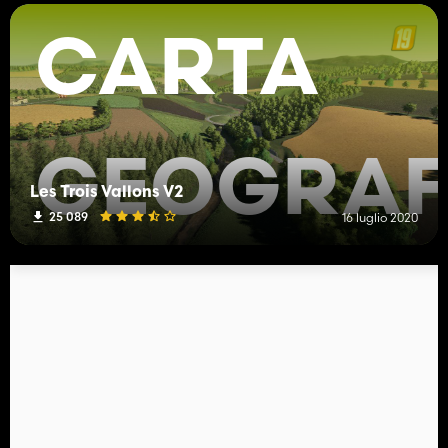
CARTA
GEOGRAF
Les Trois Vallons V2
25 089
16 luglio 2020