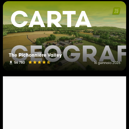
CARTA
GEOGRAF
The Pichonnière Valley
56 780
16 gennaio 2026