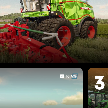
16.4%
3