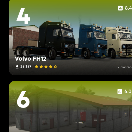
8.
4
Volvo FH12
25 387
2 marzo
6.
6