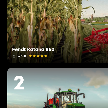
Fendt Katana 850
54 350
2