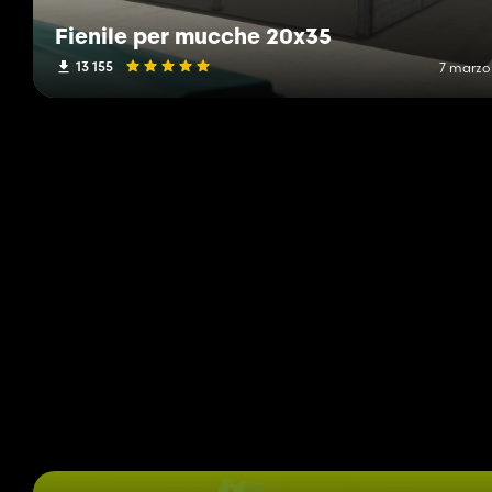
Fienile per mucche 20x35
13 155
7 marzo