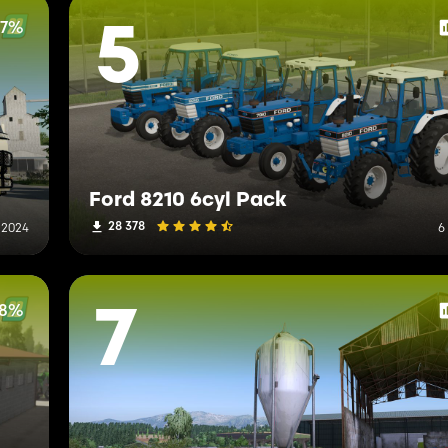
47%
5
Ford 8210 6cyl Pack
28 378
 2024
6
08%
7