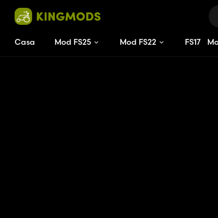
Casa
Mod FS25
Mod FS22
FS
17
M