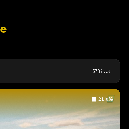
le
378 i voti
21.16%