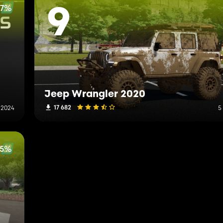
.7%
9
Jeep Wrangler 2020
17 682
 2024
5
65%