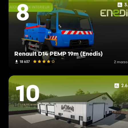
3
8
Renault D14 PEMP 19m (Enedis)
18 637
2 marzo
2.
10