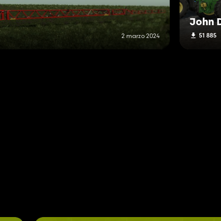
John 
51 885
2 marzo 2024