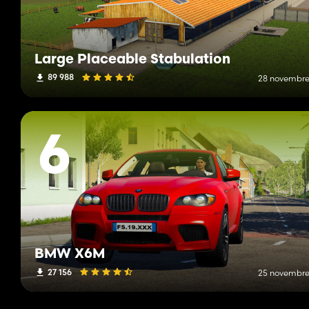
Large Placeable Stabulation
89 988
28 novembre
6
BMW X6M
27 156
25 novembre