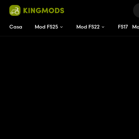
Casa
Mod FS25
Mod FS22
FS
17
M