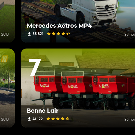
Mercedes Actros MP4
53 821
 2018
28 no
7
Benne Lair
41 122
 2018
25 no