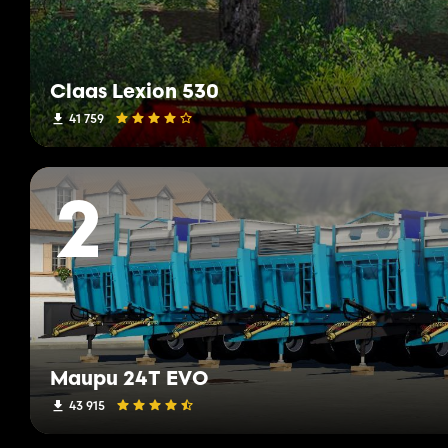
Claas Lexion 530
41 759
2
Maupu 24T EVO
43 915