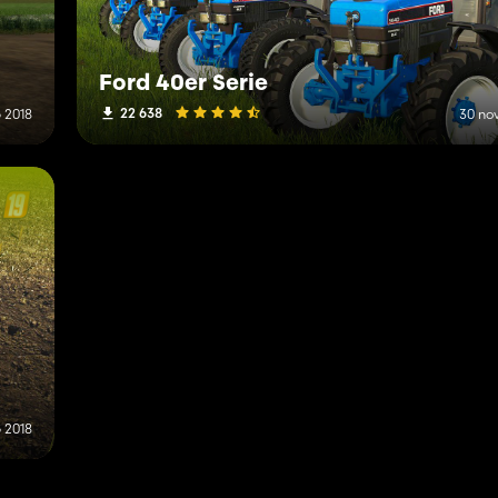
Ford 40er Serie
22 638
 2018
30 no
 2018