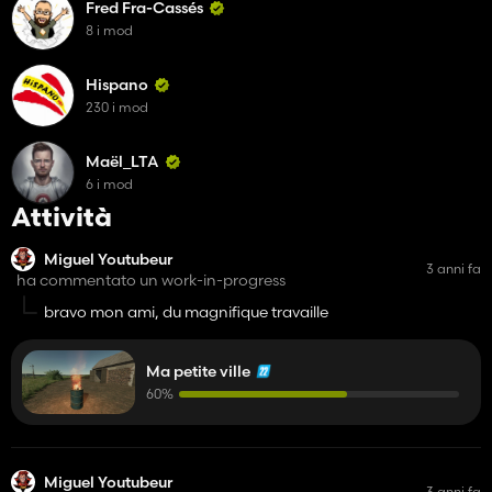
Fred Fra-Cassés
8 i mod
Hispano
230 i mod
Maël_LTA
6 i mod
Attività
Miguel Youtubeur
3 anni fa
ha commentato un work-in-progress
bravo mon ami, du magnifique travaille
Ma petite ville
60%
Miguel Youtubeur
3 anni fa