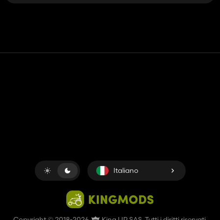
Contatto
Aiuto
Termini di servizio
politica sulla riservatezza
Gestisci i cookie
Italiano
Copyright © 2018-2026
King UP SAS
. Tutti i diritti riservati.