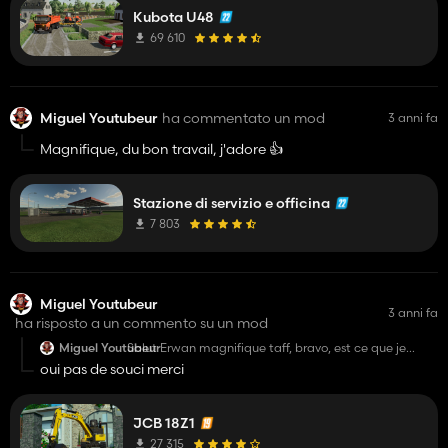
Kubota U48
69 610
Miguel Youtubeur
ha commentato un mod
3 anni fa
Magnifique, du bon travail, j'adore 👍️
Stazione di servizio e officina
7 803
Miguel Youtubeur
3 anni fa
ha risposto a un commento su un mod
Miguel Youtubeur
Salut Erwan magnifique taff, bravo, est ce que je
puisse faire la conversion pour fs22 ???
oui pas de souci merci
JCB 18Z1
27 315