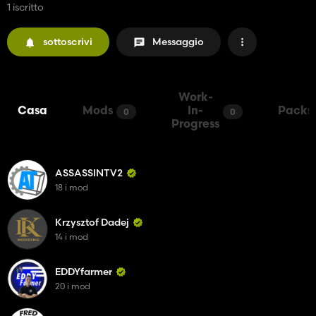
1 iscritto
sottoscrivi
Messaggio
Work-
Casa
Mods
In-
Packs
0
0
Progress
ASSASSINTV2
18 i mod
Krzysztof Dadej
14 i mod
EDDYfarmer
20 i mod