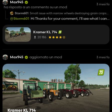
Max945
3 mesi fa
ha risposto a un commento su un mod
Storm601
Small issue with narrow wheels destroying grain crops
cant really spray crops but a awesome kit other wise
@Storm601
Hi Thanks for your comment, I'll see what I can
do.
Kramer KL 714
20 186
Max945
aggiornato un mod
3 mesi fa
Kramer KL 714