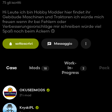
75 gli iscritti
Hi Leute ich bin Hobby Modder hier findet ihr
Gebäude Maschinen und Traktoren ich würde mich
freuen wenn ihr bei Fehlern oder
Verbesserungsvorschläge mir schreiben würde viel
Spaß noch beim Ackern 🙃
sottoscrivi
Messaggio
Work-
Casa
Mods
In-
Packs
18
2
Progress
OKUSEDMODS
21 i mod
KryskiPL