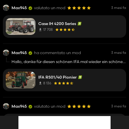
Max945
valutato un mod
3 mesi fa
Case IH 4200 Series
17 708
Max945
ha commentato un mod
3 mesi fa
Hallo, danke für diesen schönen IFA mal wieder ein schöner
Oldtimer :) ich freue mich auf weitere Updates😁
IFA RS01/40 Pionier
8 136
Max945
valutato un mod
3 mesi fa
IFA RS01/40 Pionier
8 136