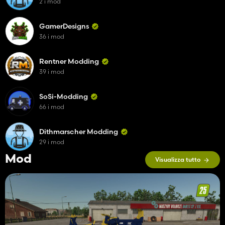
2 i mod
GamerDesigns
36 i mod
Rentner Modding
39 i mod
SoSi-Modding
66 i mod
Dithmarscher Modding
29 i mod
Mod
Visualizza tutto