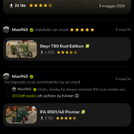
20 186
3 maggio 2026
Max945
valutato un mod
3 mesi fa
Steyr T80 Rust Edition
4 555
Max945
3 mesi fa
ha risposto a un commento su un mod
Max945
Hallo, danke für diesen schönen IFA mal wieder ein
schöner Oldtimer :) ich freue mich auf weitere
@OstFreakz
oh schön zu hören 😊
Updates😁
IFA RS01/40 Pionier
8 136