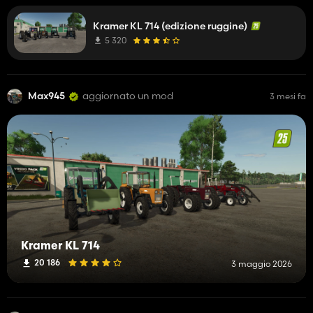
Kramer KL 714 (edizione ruggine)
5 320
Max945
aggiornato un mod
3 mesi fa
Kramer KL 714
20 186
3 maggio 2026