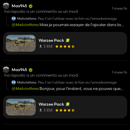
Max945
1 mese fa
ha risposto a un commento su un mod
Melvinthms
Peu t'on l'utiliser avec le foin ou l'enrunbannage
@Melvinthms
Mais je pourrais essayer de l'ajouter dans la
prochaine mise à jour.
Warzee Pack
3 858
Max945
1 mese fa
ha risposto a un commento su un mod
Melvinthms
Peu t'on l'utiliser avec le foin ou l'enrunbannage
@Melvinthms
Bonjour, pour l'instant, vous ne pouvez que
défaire les bottes de paille.
Warzee Pack
3 858