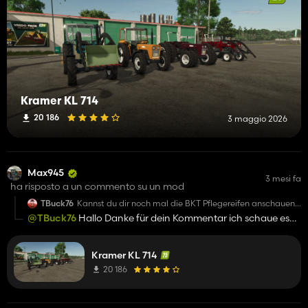
Kramer KL 714
20 186
3 maggio 2026
Max945
3 mesi fa
ha risposto a un commento su un mod
TBuck76
Kannst du dir noch mal die BKT Pflegereifen anschauen,
dort schweben die Vorderreifen leicht in der Luft - Danke!
@TBuck76
Hallo Danke für dein Kommentar ich schaue es
mir mal an :)
Kramer KL 714
20 186