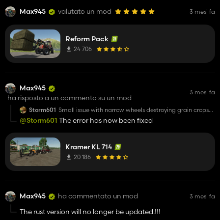
Max945
valutato un mod
3 mesi fa
Reform Pack
24 706
Max945
3 mesi fa
ha risposto a un commento su un mod
Storm601
Small issue with narrow wheels destroying grain crops
cant really spray crops but a awesome kit other wise
@Storm601
The error has now been fixed
Kramer KL 714
20 186
Max945
ha commentato un mod
3 mesi fa
The rust version will no longer be updated.!!!