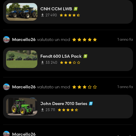
CNH CCM LWB
27 490
Marcello26
valutato un mod
1 anno fa
Fendt 600 LSA Pack
33 240
Marcello26
valutato un mod
1 anno fa
John Deere 7010 Series
23 711
Marcello26