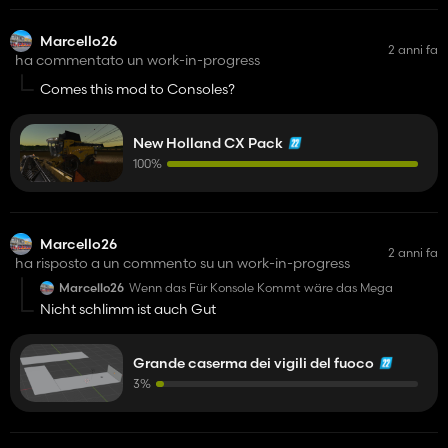
Marcello26
2 anni fa
ha commentato un work-in-progress
Comes this mod to Consoles?
New Holland CX Pack
100%
Marcello26
2 anni fa
ha risposto a un commento su un work-in-progress
Marcello26
Wenn das Für Konsole Kommt wäre das Mega
Nicht schlimm ist auch Gut
Grande caserma dei vigili del fuoco
3%