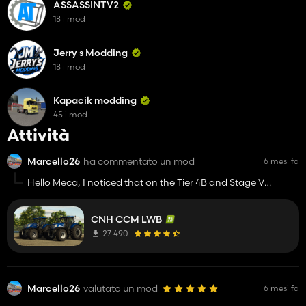
ASSASSINTV2
18 i mod
Jerry s Modding
18 i mod
Kapacik modding
45 i mod
Attività
Marcello26
ha commentato un mod
6 mesi fa
Hello Meca, I noticed that on the Tier 4B and Stage V
models, the side lights on the roof don't have a light beam
that shines to the side. Perhaps this is something you
CNH CCM LWB
overlooked. Regards Marcel.
27 490
Marcello26
valutato un mod
6 mesi fa