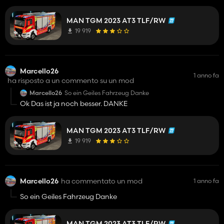
muss es ja zwei Aufbauten geben und eine Konfiguration im
Kaufmenü weil ich würd ihn schon gerne als Rüstungen und
MAN TGM 2023 AT3 TLF/RW
TLF nutzen.
19 919
Marcello26
1 anno fa
ha risposto a un commento su un mod
Marcello26
So ein Geiles Fahrzeug Danke
Ok Das ist ja noch besser. DANKE
MAN TGM 2023 AT3 TLF/RW
19 919
Marcello26
ha commentato un mod
1 anno fa
So ein Geiles Fahrzeug Danke
MAN TGM 2023 AT3 TLF/RW