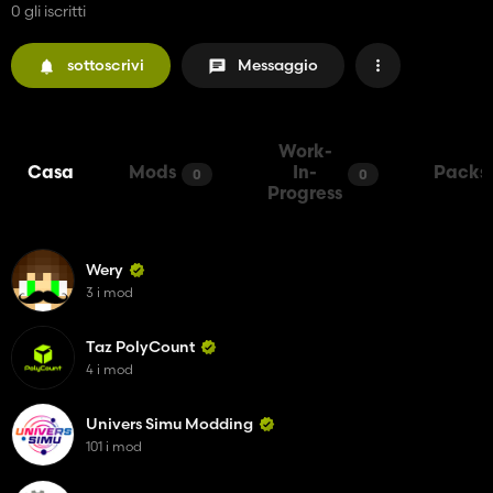
0 gli iscritti
sottoscrivi
Messaggio
Work-
Casa
Mods
In-
Packs
0
0
Progress
Wery
3 i mod
Taz PolyCount
4 i mod
Univers Simu Modding
101 i mod