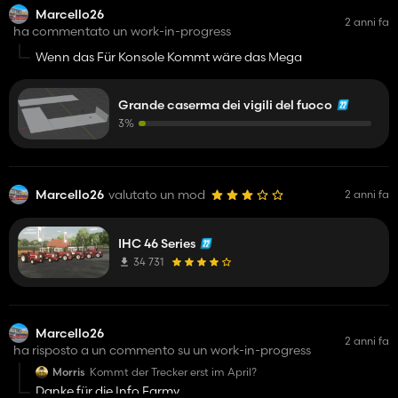
Marcello26
2 anni fa
ha commentato un work-in-progress
Wenn das Für Konsole Kommt wäre das Mega
Grande caserma dei vigili del fuoco
3%
Marcello26
valutato un mod
2 anni fa
IHC 46 Series
34 731
Marcello26
2 anni fa
ha risposto a un commento su un work-in-progress
Morris
Kommt der Trecker erst im April?
Danke für die Info Farmy