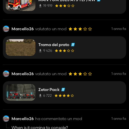
19 919
Marcello26
valutato un mod
1 anno fa
Trama del prato
9 426
Marcello26
valutato un mod
1 anno fa
Zetor Pack
6 722
Marcello26
ha commentato un mod
1 anno fa
When is it coming to console?