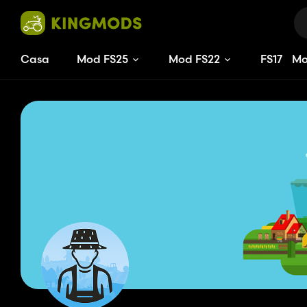
Casa
Mod FS25
Mod FS22
FS
17
M