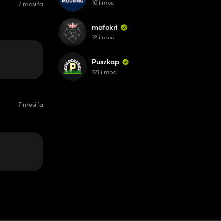
10 i mod
7 mesi fa
mafokri
12 i mod
Puszkap
121 i mod
7 mesi fa