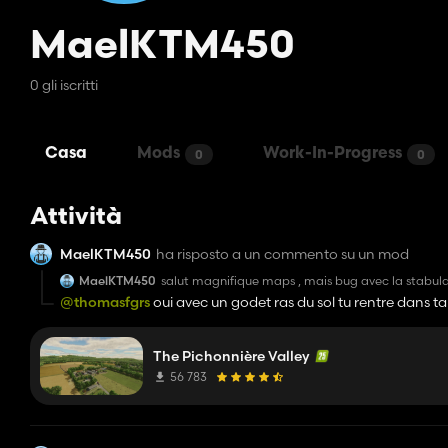
MaelKTM450
0 gli iscritti
Casa
Mods
Work-In-Progress
0
0
Attività
MaelKTM450
ha risposto a un commento su un mod
MaelKTM450
salut magnifique maps , mais bug avec la stabulat
@thomasfgrs
oui avec un godet ras du sol tu rentre dans ta 
The Pichonnière Valley
56 783