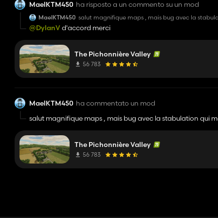
MaelKTM450
ha risposto a un commento su un mod
MaelKTM450
salut magnifique maps , mais bug avec la stabulat
@DylanV
d'accord merci
The Pichonnière Valley
56 783
MaelKTM450
ha commentato un mod
salut magnifique maps , mais bug avec la stabulation qui me
The Pichonnière Valley
56 783