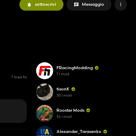
sottoscrivi
Messaggio
FRacingModding
7 i mod
7 mesi fa
tisonK
30 i mod
Rooster Mods
34 i mod
Alexander_Tarasenko