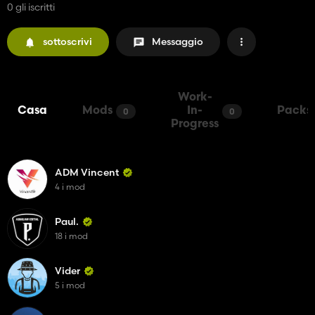
0 gli iscritti
sottoscrivi
Messaggio
Work-
Casa
Mods
In-
Packs
0
0
Progress
ADM Vincent
4 i mod
Paul.
18 i mod
Vider
5 i mod