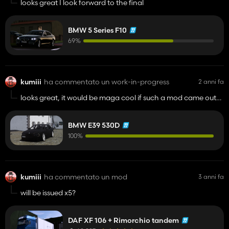
looks great I look forward to the final
BMW 5 Series F10
69%
kumiii
ha commentato un work-in-progress
2 anni fa
looks great, it would be maga cool if such a mod came out
but of course you have to respect the decision of the creator,
mega respect
BMW E39 530D
100%
kumiii
ha commentato un mod
3 anni fa
will be issued x5?
DAF XF 106 + Rimorchio tandem