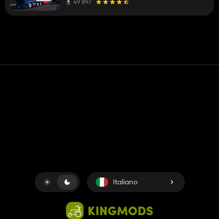
49 897
Contatto
Aiuto
Termini di servizio
politica sulla riservatezza
Gestisci i cookie
Italiano