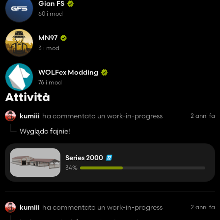
Gian FS
60 i mod
MN97
3 i mod
WOLFex Modding
76 i mod
Attività
kumiii
ha commentato un work-in-progress
2 anni fa
Wygląda fajnie!
Series 2000
34%
kumiii
ha commentato un work-in-progress
2 anni fa