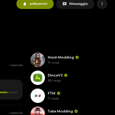
sottoscrivi
Messaggio
Hard-Modding
11 i mod
1 anno fa
DinceV2
38 i mod
FTM
7 i mod
Tube Modding
1 anno fa