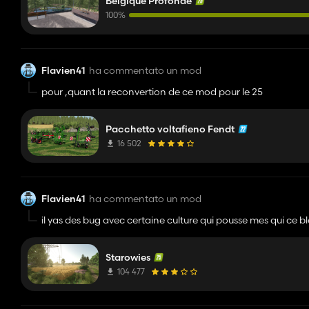
Belgique Profonde
100%
Flavien41
ha commentato un mod
pour ,quant la reconvertion de ce mod pour le 25
Pacchetto voltafieno Fendt
16 502
Flavien41
ha commentato un mod
il yas des bug avec certaine culture qui pousse mes qui ce 
Starowies
104 477