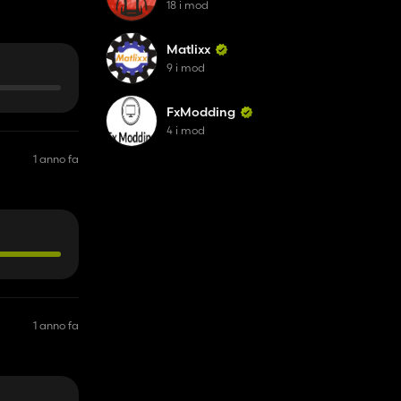
18 i mod
Matlixx
9 i mod
FxModding
4 i mod
1 anno fa
1 anno fa