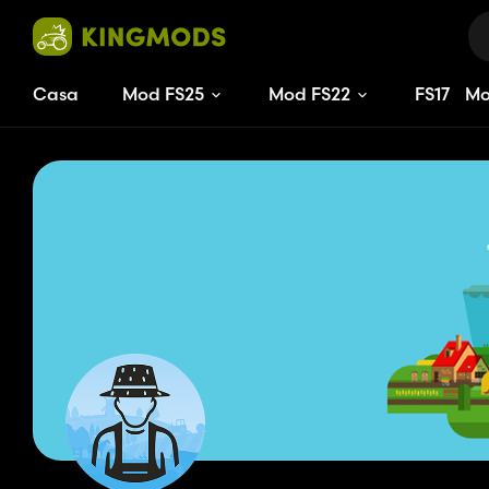
Casa
Mod FS25
Mod FS22
FS
17
M