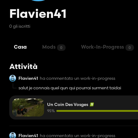
Flavien41
0 gli iscritti
Casa
Mods
Work-In-Progress
0
0
Attività
Flavien41
ha commentato un work-in-progress
salut je connais quel qun qui pourrai surment taidai
Un Coin Des Vosges
95%
Flavien41
ha commentato un work-in-progress