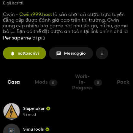
0 gli iscritti
Cwin -
Cwiin999.host
là sân chơi cá cược trực tuyến
đẳng cấp được đánh giá cao trên thị trường. Cwin
cung cấp nhiều tựa game hot như đá gà, nổ hũ, game
bài,... Bạn có thể đặt cược an toàn tại link chính chủ là
cwin999.host
tỉ lệ thưởng cao, nhiều chương trình
Per saperne di più
khuyến mãi, trả tiền xanh chín. Tham gia đăng ký chơi
ngay hôm nay để trở thành triệu phú
sottoscrivi
Messaggio
Thông tin liên hệ:
Thương hiệu nhà cái: Cwin
Địa chỉ: 13/35/12 P. Đặng Thai Mai, Tổ dân phố số 14,
Tây Hồ, Hà Nội, Việt Nam
Email:
cwin999host@gmail.com
Work-
SĐT: 0914789789
Casa
Mods
In-
Packs
0
0
Hastag: #cwin999 #cwin #cwin999host #cacuoccwin
Progress
Website:
https://cwin999.host/
Slupmaker
9 i mod
SimuTools