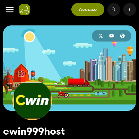
Accesso
cwin999host