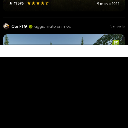
11 395
9 marzo 2026
Carl-TG
aggiornato un mod
5 mesi fa
Foresta del sole
37 047
5 marzo 2026
Carl-TG
aggiornato un mod
5 mesi fa