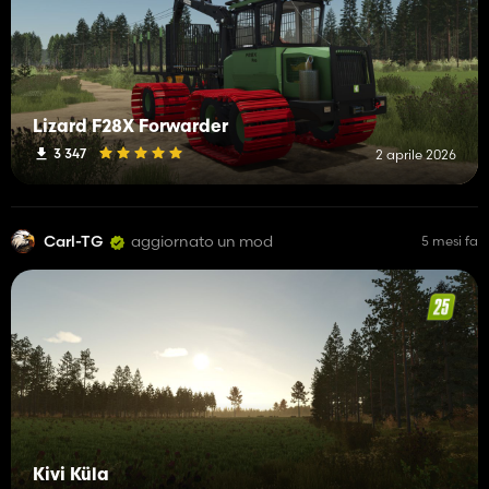
Lizard F28X Forwarder
3 347
2 aprile 2026
Carl-TG
aggiornato un mod
5 mesi fa
Kivi Küla