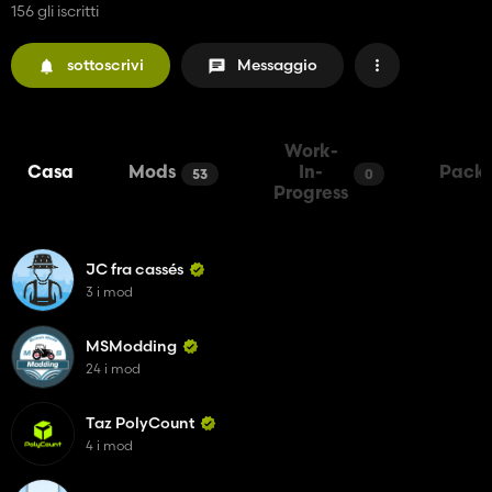
156 gli iscritti
sottoscrivi
Messaggio
Work-
Casa
Mods
In-
Pack
53
0
Progress
JC fra cassés
3 i mod
MSModding
24 i mod
Taz PolyCount
4 i mod