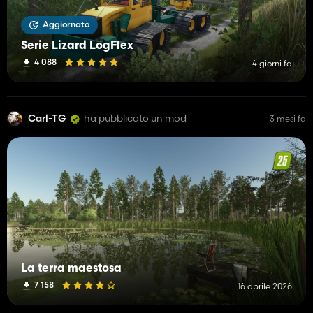
Aggiornato
Serie Lizard LogFlex
4 088
4 giorni fa
Carl-TG
ha pubblicato un mod
3 mesi fa
La terra maestosa
7 158
16 aprile 2026