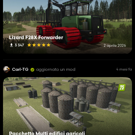
Lizard F28X Forwarder
3 347
2 aprile 2026
Carl-TG
aggiornato un mod
4 mesi fa
Pacchetto Multi edifici agricoli