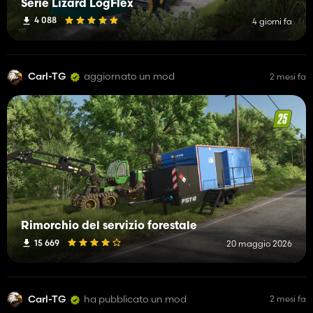
Serie Lizard LogFlex
4 088
4 giorni fa
Carl-TG
aggiornato un mod
2 mesi fa
Rimorchio del servizio forestale
15 669
20 maggio 2026
Carl-TG
ha pubblicato un mod
2 mesi fa