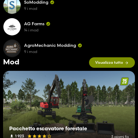
SoModding
9 i mod
AG Farms
14 i mod
AgroMechanic Modding
9 i mod
Mod
Visualizza tutto
Pacchetto escavatore forestale
1 923
3 giorni fa