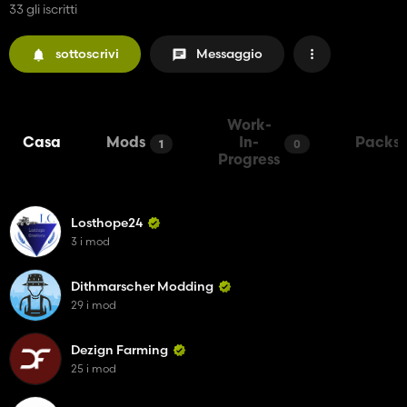
33 gli iscritti
sottoscrivi
Messaggio
Work-
Casa
Mods
In-
Packs
1
0
Progress
Losthope24
3 i mod
Dithmarscher Modding
29 i mod
Dezign Farming
25 i mod