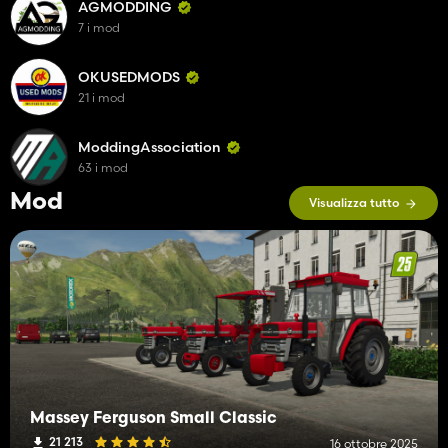
AGMODDING
7 i mod
OKUSEDMODS
21 i mod
ModdingAssociation
63 i mod
Mod
Visualizza tutto
Massey Ferguson Small Classic
21 213
16 ottobre 2025