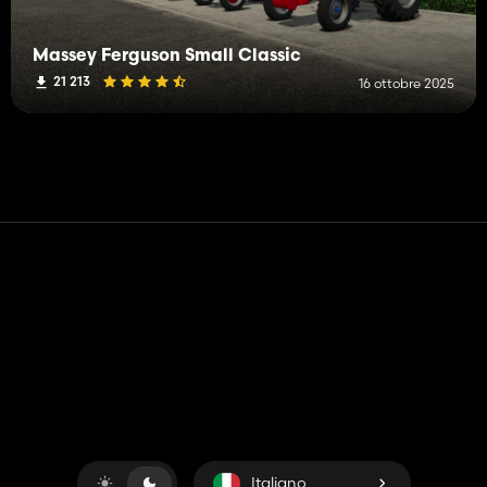
Massey Ferguson Small Classic
21 213
16 ottobre 2025
Contatto
Aiuto
Termini di servizio
politica sulla riservatezza
Gestisci i cookie
Italiano