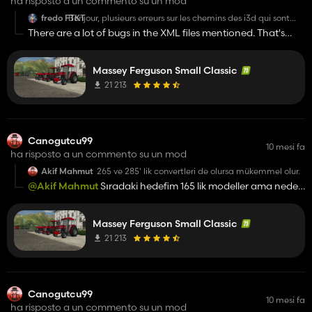
ha risposto a un commento su un mod
fredo FTKT
Bonjour, plusieurs erreurs sur les chemins des i3d qui sont
encore vers FS22 (walterscheid01.i3d et plusieurs roues )
There are a lot of bugs in the XML files mentioned. That's
Il y a le fichier MF35series.xml mais il manque i3d et
why I only worked with the two main models. I removed
i3d.shapes
dans le moddesc il manque le chemin pour :
them completely in the new version. Other than that, there
MF240versions.xml
Massey Ferguson Small Classic
are no errors in the log now. Could you send me the log for
"walterscheid01.i3d"?
21 213
Canogutcu99
10 mesi fa
ha risposto a un commento su un mod
Akif Mahmut
265 ve 285' lik convertleri de olursa mükemmel olur.
@Akif Mahmut
Sıradaki hedefim 165 lik modeller ama neden
olmasın :)
Massey Ferguson Small Classic
21 213
Canogutcu99
10 mesi fa
ha risposto a un commento su un mod