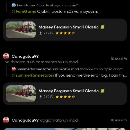
FemGame
35x i de ekleyebilir misin?
@FemGame
Olabilir dostum söz vermeyeyim.
Massey Ferguson Small Classic
21 213
Canogutcu99
10 mesi fa
ha risposto a un commento su un mod
summerfarmestates
unuseable mod shows with no tyres or not
showing at all in store garage maybe test
@summerfarmestates
If you send me the error log, I can find
mods before you release them
out what's causing it and fix it.
Massey Ferguson Small Classic
21 213
Canogutcu99
aggiornato un mod
10 mesi fa