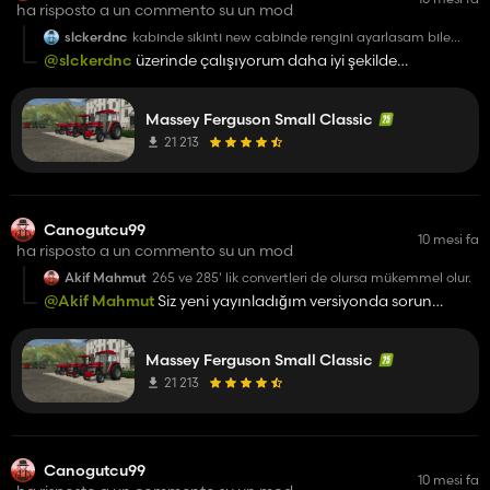
ha risposto a un commento su un mod
slckerdnc
kabınde sıkıntı new cabınde rengını ayarlasam bıle
gene gerı komple grı oluyor tepe lambaları kayboluyor
@slckerdnc
üzerinde çalışıyorum daha iyi şekilde
farları komple calısıyor ama bu hatayı kabını
güncelleyecem şimdilik bekleyin.
ayarlaytıp oyundan cıktıktan sonra gerı gırdıgımde grı
oluyor acıen bakılması lazım
Massey Ferguson Small Classic
21 213
Canogutcu99
10 mesi fa
ha risposto a un commento su un mod
Akif Mahmut
265 ve 285' lik convertleri de olursa mükemmel olur.
@Akif Mahmut
Siz yeni yayınladığım versiyonda sorun
yaşıyormusunuz.
Massey Ferguson Small Classic
21 213
Canogutcu99
10 mesi fa