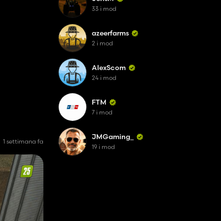
33 i mod
azeerfarms
2 i mod
AlexScom
24 i mod
FTM
7 i mod
JMGaming_
1 settimana fa
19 i mod