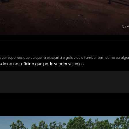
21 
 saber supomos que eu queira descarta o galao ou o tambor tem como ou algu
 la no nas oficina que pode vender veicolos