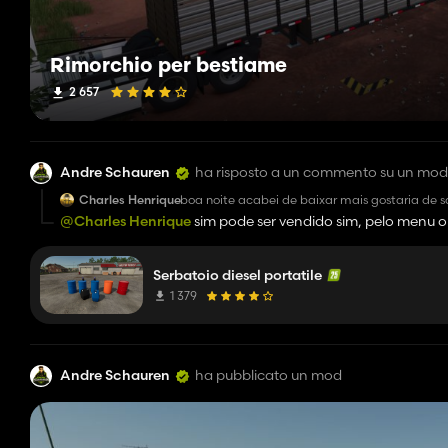
Rimorchio per bestiame
2 657
Andre Schauren
ha risposto a un commento su un mod
Charles Henrique
boa noite acabei de baixar mais gostaria de
venda ele
@Charles Henrique
sim pode ser vendido sim, pelo menu ou
Serbatoio diesel portatile
1 379
Andre Schauren
ha pubblicato un mod