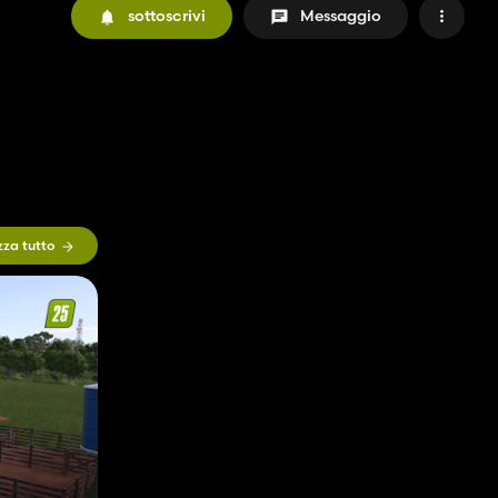
sottoscrivi
Messaggio
zza tutto