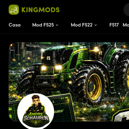
Casa
Mod FS25
Mod FS22
FS
17
M