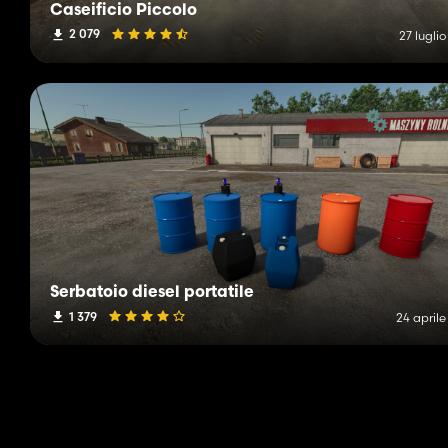
Caseificio Piccolo
2 079
27 lugli
Serbatoio diesel portatile
1 379
24 april