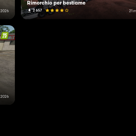
Rimorchio per bestiame
2 657
o 2026
21 
e 2026