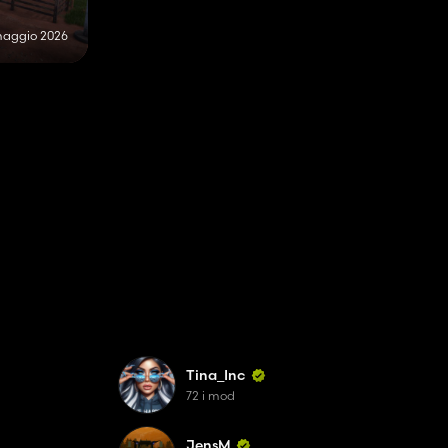
maggio 2026
Tina_Inc
72 i mod
JensM