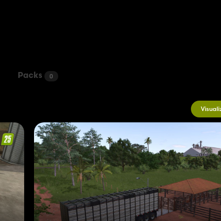
Packs
0
Visuali