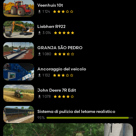
Veenhuis 10t
1 124
Liebherr R922
3 014
GRANJA SÃO PEDRO
1 080
Ancoraggio del veicolo
1 132
John Deere 7R Edit
1 078
Sistema di pulizia del letame realistico
95%