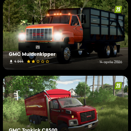
GMC Muldenkipper
4 644
14 aprile 2026
GMC Topkick C8500