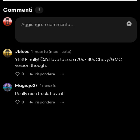
Commenti
2
JBlues
1 mese fa
(modificato)
YES! Finally! 🥰I'd love to see a 70s - 80s Chevy/GMC
version though.
0
rispondere
Magicjo27
1 mese fa
Really nice truck. Love it!
0
rispondere