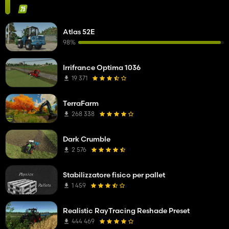
Atlas 52E
98%
Irrifrance Optima 1036
19 371
TerraFarm
268 338
Dark Crumble
2 576
Stabilizzatore fisico per pallet
1 459
Realistic RayTracing Reshade Preset
444 469