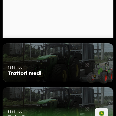
Configurazioni:
- Configurazione leggera
- Configurazione dei semafori
- Pesi anteriori e configurazione idraulica anteriore
- Configurazione console caricatore frontale
- Configurazione GPS
- Configurazione parafango anteriore
Questo trattore è pronto per il controllo dell'animazione con
mouse e controlli interattivi.
Divertiti a giocare :)
953 i mod
Trattori medi
854 i mod