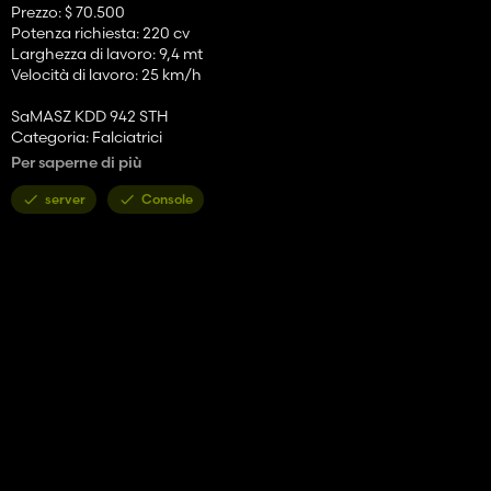
Prezzo: $ 70.500
Potenza richiesta: 220 cv
Larghezza di lavoro: 9,4 mt
Velocità di lavoro: 25 km/h
SaMASZ KDD 942 STH
Categoria: Falciatrici
Prezzo: $ 75.500
Per saperne di più
Potenza richiesta: 220 cv
Larghezza di lavoro: 10,66 mt
server
Console
Velocità di lavoro: 25 km/h
SaMASZ KDF 341 S
Categoria: Falciatrici
Prezzo: $ 14.000
Potenza richiesta: 110 cv
Larghezza di lavoro: 3,4 mt
Velocità di lavoro: 25 km/h