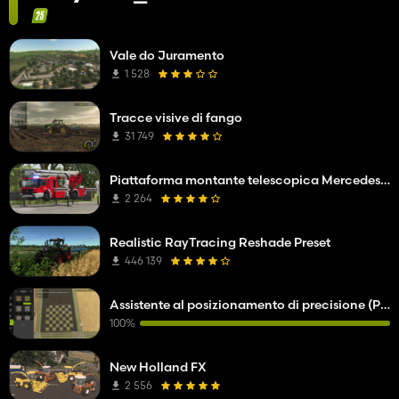
Vale do Juramento
1 528
Tracce visive di fango
31 749
Piattaforma montante telescopica Mercedes Benz Econic WISS
2 264
Realistic RayTracing Reshade Preset
446 139
Assistente al posizionamento di precisione (PPA)
100%
New Holland FX
2 556