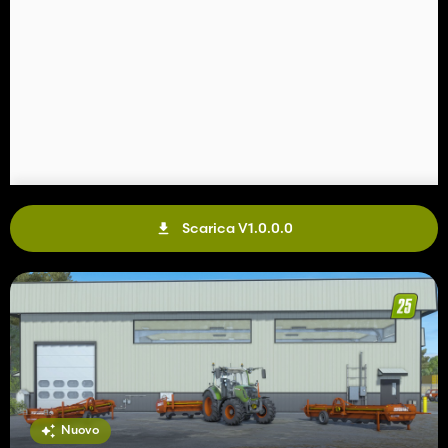
Categoria: Sistemi di cinghie
Prezzo: $ 18.000
Peso: 784 chilogrammi
Multifrutto
Design e selezione dei colori
SL 80-22 Quantistica
Categoria: Sistemi di cinghie
Prezzo: $ 38.000
Peso: 8.900 chilogrammi
Multifrutto
Design e selezione dei colori
Scarica V1.0.0.0
Dx 24-60
Categoria: Sistemi di cinghie
Prezzo: $ 45.000
Peso: 1.700 chilogrammi
Capacità: 13.000 l
Design e selezione dei colori
Ventore4150
Categoria: Tecnologia della patata
Prezzo: $ 599.000
Nuovo
Potenza: 530 CV