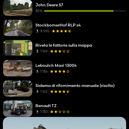
John Deere S7
85%
StockbornerHof RLP x4
8 595
Rivela le fattorie sulla mappa
1 149
Leboulch Maxi 13004
1 136
Sistema di rifornimento manuale (risolto)
1 142
Renault TZ
1 130