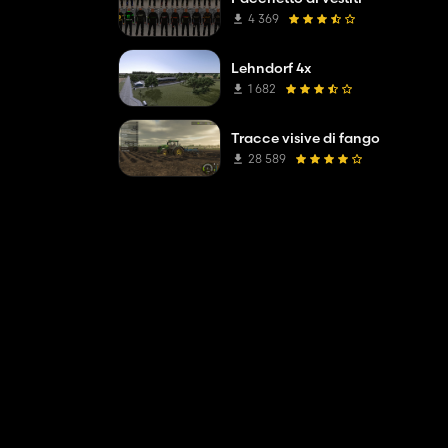
4 369
Lehndorf 4x
1 682
Tracce visive di fango
28 589