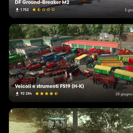
DF Ground-Breaker M2
1 752
3 gio
Veicoli e strumenti FS19 (H-K)
92 284
28 giugno