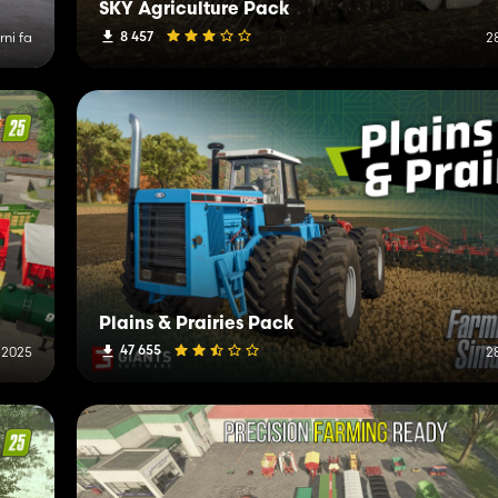
SKY Agriculture Pack
8 457
rni fa
2
Plains & Prairies Pack
47 655
 2025
2