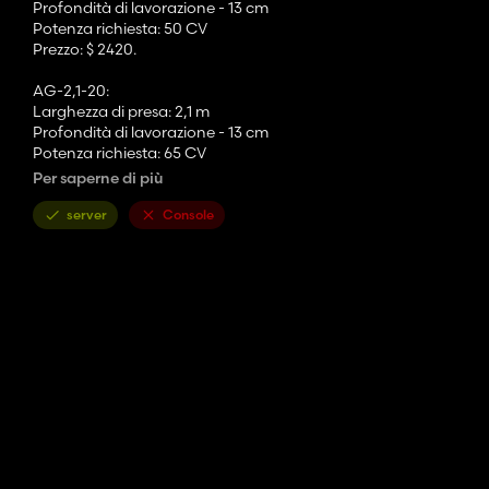
Profondità di lavorazione - 13 cm
Potenza richiesta: 50 CV
Prezzo: $ 2420.
AG-2,1-20:
Larghezza di presa: 2,1 m
Profondità di lavorazione - 13 cm
Potenza richiesta: 65 CV
Prezzo: $ 2845.
Per saperne di più
AG-2,4-20:
server
Console
Larghezza di presa: 2,4 m
Profondità di lavorazione - 13 cm
Potenza richiesta: 80 CV
Prezzo: $ 3156.
AG-2,7-20:
Larghezza di presa: 2,7 m
Profondità di lavorazione - 13 cm
Potenza richiesta: 100 CV
Prezzo: $ 3880.
AG-3,0-20:
Larghezza di presa: 3,0 m