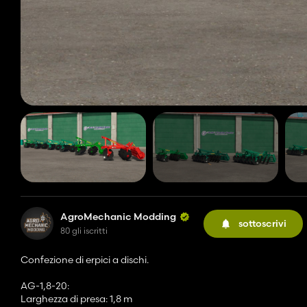
AgroMechanic Modding
sottoscrivi
80 gli iscritti
Confezione di erpici a dischi.
AG-1,8-20:
Larghezza di presa: 1,8 m