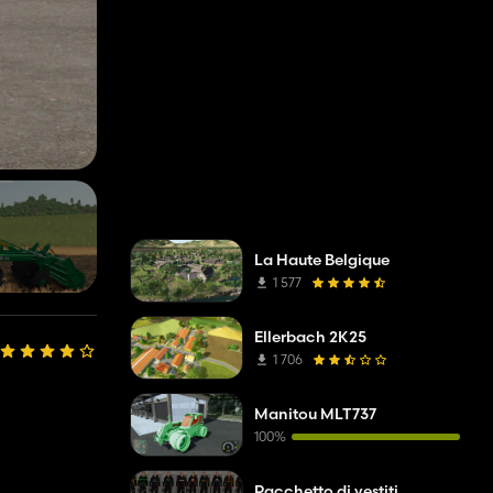
La Haute Belgique
1 577
Ellerbach 2K25
1 706
Manitou MLT737
100%
Pacchetto di vestiti