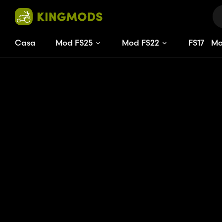
Casa
Mod FS25
Mod FS22
FS
17
M