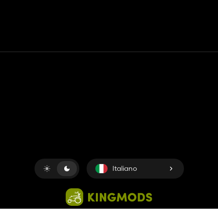
Contatto
Aiuto
Termini di servizio
politica sulla riservatezza
Gestisci i cookie
Italiano
Copyright © 2018-2026
King UP SAS
. Tutti i diritti riservati.