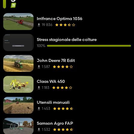
Irrifrance Optima 1036
19 836
Stress stagionale delle colture
100%
John Deere 7R Edit
1 587
Claas WA 450
1 183
Utensili manuali
1 453
Samson Agro FAP
1 532