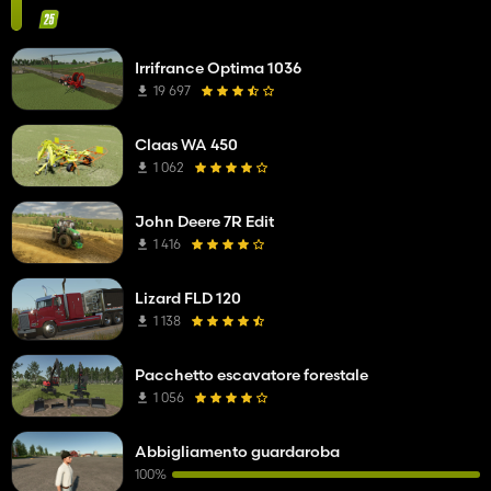
Irrifrance Optima 1036
19 697
Claas WA 450
1 062
John Deere 7R Edit
1 416
Lizard FLD 120
1 138
Pacchetto escavatore forestale
1 056
Abbigliamento guardaroba
100%