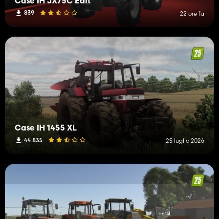
Case IH JX75C Edit
839
22 ore fa
Case IH 1455 XL
44 835
25 luglio 2026