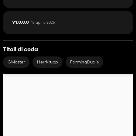
18 aprile 2025
V1.0.0.0
Titoli di coda
GMaster
HerrKrupp
FarmingDud´s