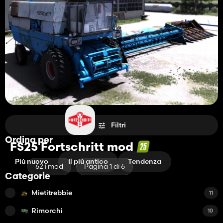
Filtri
Ordina per
FS25 Fortschritt mod
Più nuovo
Il più antico
Tendenza
62 i mod
Pagina 1 di 6
Categorie
Mietitrebbie
11
Rimorchi
10