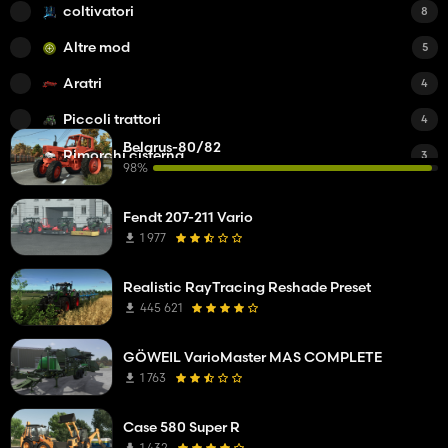
coltivatori
8
Altre mod
5
Aratri
4
Piccoli trattori
4
Belarus-80/82
Rimorchi cisterna
3
98%
Serbatoi di liquami
3
Fendt 207-211 Vario
Trince per foraggio
3
1 977
Raccoglitrici di verdure
2
Realistic RayTracing Reshade Preset
Pale gommate
2
445 621
Raccogli patate
1
GÖWEIL VarioMaster MAS COMPLETE
Altri veicoli
1
1 763
Raccoglitrici di piselli
1
Case 580 Super R
rulli
1
1 432