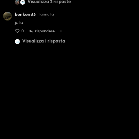
Visualizza 2 risposte
kenken83
1 anno fa
jolie
0
rispondere
Visualizza 1 risposta
Contatto
Aiuto
Termini di servizio
politica sulla riservatezza
Gestisci i cookie