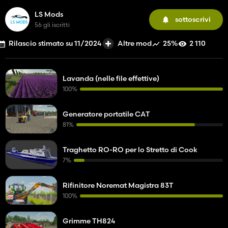
LS Mods
sottoscrivi
56 gli iscritti
Rilascio stimato su 11/2024
25%
2 110
Altre mod
Lavanda (nelle file effettive)
100%
Generatore portatile CAT
81%
Traghetto RO-RO per lo Stretto di Cook
7%
Rifinitore Noremat Magistra 83T
100%
Grimme TH824