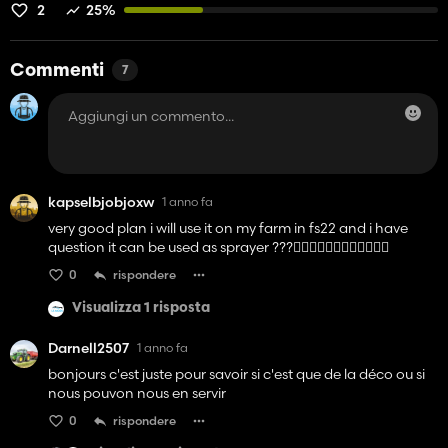
2
25%
Commenti
7
kapselbjobjoxw
1 anno fa
very good plan i will use it on my farm in fs22 and i have
question it can be used as sprayer ???👍🏼👍🏼👍🏼👍🏼👍🏼👍🏼
0
rispondere
Visualizza 1 risposta
Darnell2507
1 anno fa
bonjours c'est juste pour savoir si c'est que de la déco ou si
nous pouvon nous en servir
0
rispondere