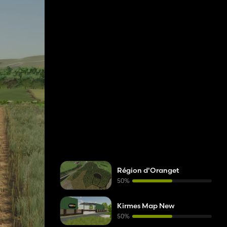
Région d'Oranget
50%
Kirmes Map New
50%