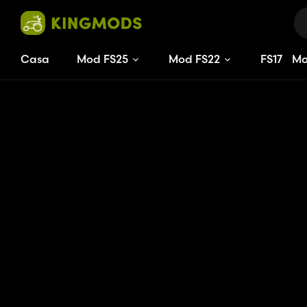
Casa
Mod FS25
Mod FS22
FS
17
M