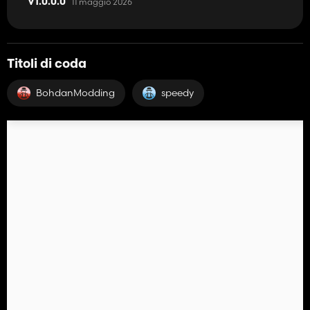
11 maggio 2026
V1.0.0.0
Titoli di coda
BohdanModding
speedy