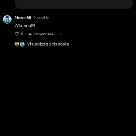
Nares55
2 mesi fa
Wkońcu🤣
0
rispondere
Visualizza 2 risposte
Contatto
Aiuto
Termini di servizio
politica sulla riservatezza
Gestisci i cookie