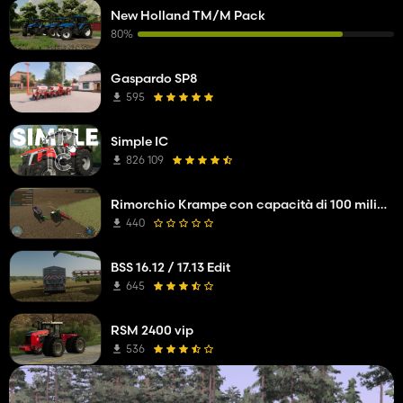
New Holland TM/M Pack
80%
Gaspardo SP8
595
Simple IC
826 109
Rimorchio Krampe con capacità di 100 milioni di litri
440
BSS 16.12 / 17.13 Edit
645
RSM 2400 vip
536