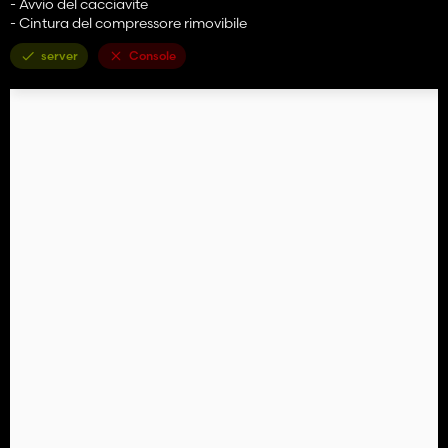
- Avvio del cacciavite
- Cintura del compressore rimovibile
server
Console