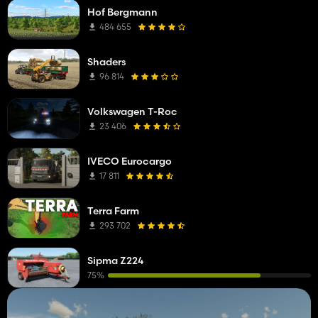
Hof Bergmann
484 655
Shaders
96 814
Volkswagen T-Roc
23 406
IVECO Eurocargo
17 811
Terra Farm
293 702
Sipma Z224
75%