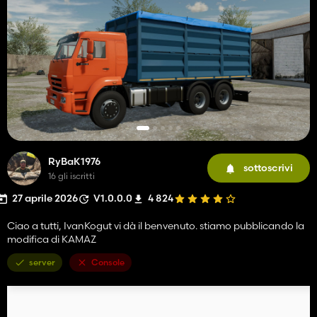
RyBaK1976
sottoscrivi
16 gli iscritti
27 aprile 2026
V1.0.0.0
4 824
Ciao a tutti, IvanKogut vi dà il benvenuto. stiamo pubblicando la
modifica di KAMAZ
server
Console