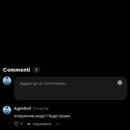
Commenti
3
AgroSvit
3 mesi fa
інтерактив сюда! І буде пушка
1
rispondere