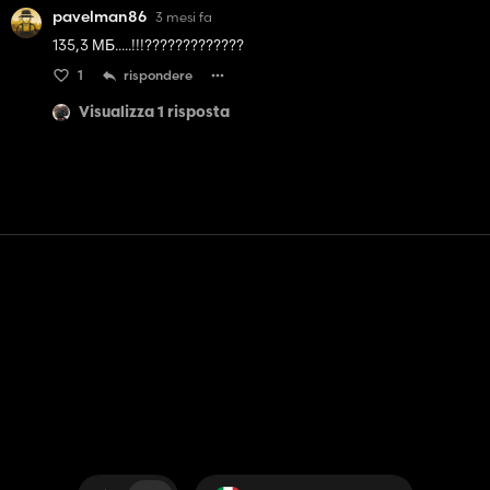
pavelman86
3 mesi fa
135,3 МБ.....!!!?????????????
1
rispondere
Visualizza 1 risposta
Contatto
Aiuto
Termini di servizio
politica sulla riservatezza
Gestisci i cookie