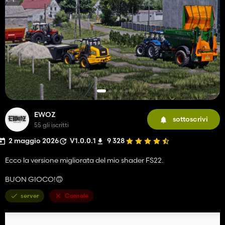
EWOZ
sottoscrivi
55 gli iscritti
2 maggio 2026
V1.0.0.1
9 328
Ecco la versione migliorata del mio shader FS22.
BUON GIOCO!🙃
server
Console