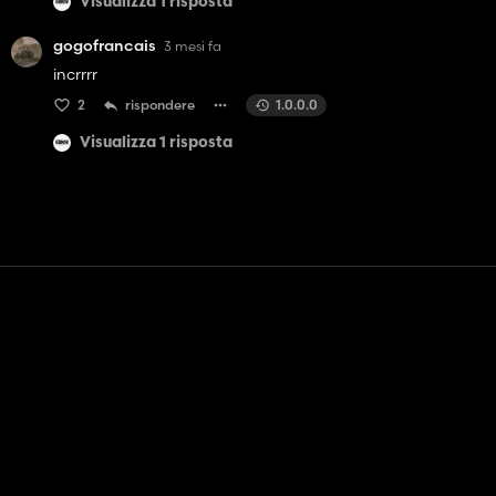
Visualizza 1 risposta
gogofrancais
3 mesi fa
incrrrr
2
rispondere
1.0.0.0
Visualizza 1 risposta
Contatto
Aiuto
Termini di servizio
politica sulla riservatezza
Gestisci i cookie