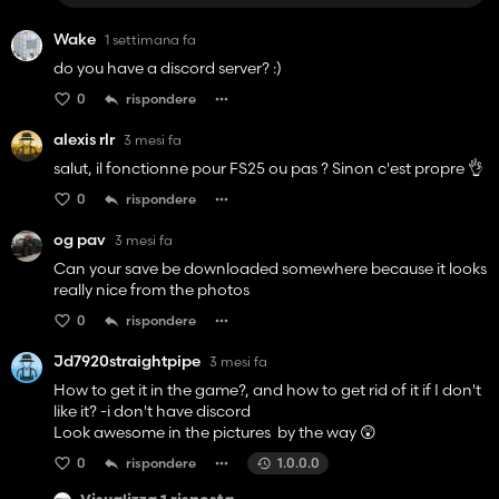
Wake
1 settimana fa
do you have a discord server? :)
0
rispondere
alexis rlr
3 mesi fa
salut, il fonctionne pour FS25 ou pas ? Sinon c'est propre 👌
0
rispondere
og pav
3 mesi fa
Can your save be downloaded somewhere because it looks
really nice from the photos
0
rispondere
Jd7920straightpipe
3 mesi fa
How to get it in the game?, and how to get rid of it if I don't
like it? -i don't have discord
Look awesome in the pictures by the way 😲
0
rispondere
1.0.0.0